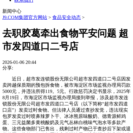
联系我们
新闻中心
J9.COM集团官方网站
>
食品安全动态
>
去职胶葛牵出食物平安问题 超
市发四道口二号店
2026-01-06 20:44
分享:
近日，超市发连锁股份无限公司超市发四道口二号店因发
卖跨越保质期的预包拆食物，被市海淀区市场监视办理局罚款
5000元，并违法所得119。5元。行政惩罚决定书显示，2025年
8月19日，市海淀区市场监视办理局接到举报，涉及超市发连
锁股份无限公司超市发四道口二号店（以下简称“超市发四道
口店”）发卖过时食物。但法律人员通过查抄发觉，违法现实
包罗发卖过时喷鼻辣萝卜干、冰冰熊原味酸奶、德青源鲜鸡
蛋、三元益菌多黄桃酸奶及元气丛林白桃味气泡水等多款产
物。这些食物部门已售出，残剩过时产物已于查抄后下架或退