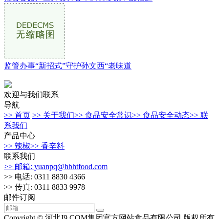
监管办事“新招式”守护孙文西“老味道
欢迎与我们联系
导航
>> 首页
>> 关于我们
>> 食品安全常识
>> 食品安全动态
>> 联
系我们
产品中心
>> 辣椒
>> 香辛料
联系我们
>> 邮箱: yuanpq@hbhtfood.com
>> 电话: 0311 8830 4366
>> 传真: 0311 8833 9978
邮件订阅
Copyright © 河北J9.COM集团官方网站食品有限公司 版权所有