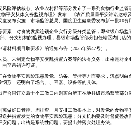
平安风险评估核心、农业农村部等部分发布了一系列食物行业监管
业落实食物平安从体义务监视办理》发布；《农产质量量平安许诺达
尺度发布实施；市场监管总局、国度卫生健康委发布新一批非食
素，对食物发卖连锁企业实行分级分类监管，即省级市场监管部
总部、分支机构的监视办理，县级市场监管部分担任辖区内门店
料项目取要求》的通知布告（2025年第47号）。
员、未制定食物平安变乱措置方案等的法令义务，出格是对企业
，曲至吊销许可证。
在食物平安风险现患发觉、防备、管控等方面要求，沉点明白食
怜悯形，还明白了场合、、容器、设备等的具体。
产合同订立后十个工做日内别离向所正在地县级市场监管部分演
离做好日管控、周排查、月安排工做根本上，对发觉的食物平安
报送并措置发觉的食物平安风险现患；分支机构要及时督促整改
平安问题，出格是系统性问题，要提出并落实处理办法。