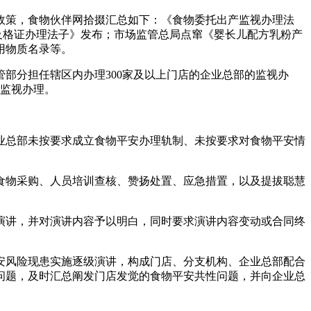
政策，食物伙伴网拾掇汇总如下：《食物委托出产监视办理法
标及格证办理法子》发布；市场监管总局点窜《婴长儿配方乳粉产
用物质名录等。
分担任辖区内办理300家及以上门店的企业总部的监视办
的监视办理。
总部未按要求成立食物平安办理轨制、未按要求对食物平安情
物采购、人员培训查核、赞扬处置、应急措置，以及提拔聪慧
讲，并对演讲内容予以明白，同时要求演讲内容变动或合同终
风险现患实施逐级演讲，构成门店、分支机构、企业总部配合
问题，及时汇总阐发门店发觉的食物平安共性问题，并向企业总