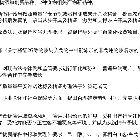
种食物添加剂新品种、2种食物相关产物新品种。
做社该当按照质量平安节制或者检测成果开具及格证；处置农产
分拆后发卖的，该当从头开具及格证；激励和支撑农户开具及格
费法则及促销勾当办理要求，督促指导外卖平台简化收费项目、
发布《关于将红2G等物质纳入食物中可能添加的非食用物质名录
对现有法令律例和监管要求进行细化和弥补，普遍采纳商户、配
良性合作中立异成长。
质量量平安许诺达标及格证办理法子》答记者问！
职业关怀和社会保障等方面，提出合理确定劳动时间、完美职业
食物演讲取查验权利、演讲时供给虚假消息、委托出产行为违反
方、受托方能否存正在客不雅恶意等环境，并做为从沉情节予以
新品种申报取受理》要求，己二酸、C。I。颜料白 4这2种食