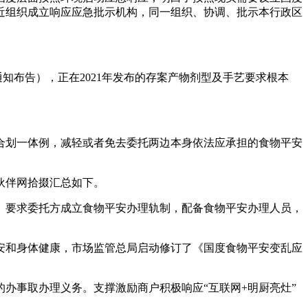
近组织成立响应应急批示机构，同一组织、协调、批示本行政区
知布告），正在2021年发布的存案产物剂型及手艺要求根本
划一体例，减轻或者免去委托两边本身依法应承担的食物平安
伙伴网拾掇汇总如下。
要求委托方成立食物平安办理轨制，配备食物平安办理人员，
和身体健康，市场监管总局启动修订了《国度食物平安变乱应
事取办理义务。支撑激励商户积极响应“互联网+明厨亮灶”