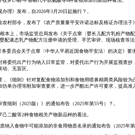
开收罗L-硒-甲基硒代半胱氨酸等4种食物添加剂新品种看法。
》发布，自2026年3月20日起施行？。
号农业农村部令，发布了《农产质量量平安许诺达标及格证办理法子》
的根本上，市场监管总局发布《关于点窜〈婴长儿配方乳粉产物
。婴配液态乳产物配方注册申请的受理、手艺审评、现场核查等
务委员会关于点窜〈中华人平易近国食物平安法〉的决定》要
将委托出产行为纳入日常监管，对委托出产行为开展监视查抄，
联动、无盲区。
，《细则》针对复配食物添加剂和食物用喷鼻精两类风险较为凸
和仿单办理等附加审查要求，进一步严酷出产许可要求，提高准
（2025版）》的通知布告（2025年第55号）？。
收罗己二酸等2种食物相关产物新品种的看法。
纳入食物中可能添加的非食用物质名录的通知布告（2025年第