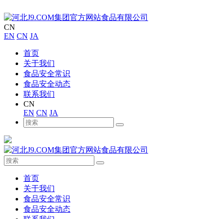
CN
EN
CN
JA
首页
关于我们
食品安全常识
食品安全动态
联系我们
CN
EN
CN
JA
首页
关于我们
食品安全常识
食品安全动态