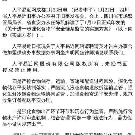
人平易近网成都1月23日电 （记者李平）1月22日，四川
省人平易近旧事办公室召开旧事发布会。会上，四川省市场监
管局局长、省食安办从任陈凯解读了于1月12日正式印发的
《关于进一步强化食物平安全链条监管的实施方案》（以下简
称《实施方案》）。
人平易近日概况关于人平易近网聘请聘请英才告白办事合
做加盟供稿办事数据办事网坐声明网坐律师消息联系我们。
人 平易近 网 股 份 有 限 公 司 版 权 所 有 ，未 经 书 面
授 权 禁 止 使 用。
四是严控食物储存、运输、寄递和配送过程风险。深化食
物储存平安轨制落实，严酷沉点液态食物道散拆运输监管，强
化生鲜冷链食物运输协同监管，加强食物寄递平安办理，规范
收集订餐配送平安办理。
二是强化食物出产环节环节和沉点行为监管。严酷施行食
物出产许可审查轨制，结合管理“两超一非”违法行为，鼎力促
品小做坊规范出产。