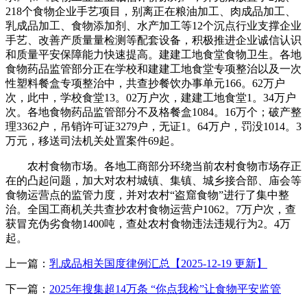
218个食物企业手艺项目，别离正在粮油加工、肉成品加工、
乳成品加工、食物添加剂、水产加工等12个沉点行业支撑企业
手艺、改善产质量量检测等配套设备，积极推进企业诚信认识
和质量平安保障能力快速提高。建建工地食堂食物卫生。各地
食物药品监管部分正在学校和建建工地食堂专项整治以及一次
性塑料餐盒专项整治中，共查抄餐饮办事单元166。62万户
次，此中，学校食堂13。02万户次，建建工地食堂1。34万户
次。各地食物药品监管部分不及格餐盒1084。16万个；破产整
理3362户，吊销许可证3279户，无证1。64万户，罚没1014。3
万元，移送司法机关处置案件69起。
农村食物市场。各地工商部分环绕当前农村食物市场存正
在的凸起问题，加大对农村城镇、集镇、城乡接合部、庙会等
食物运营点的监管力度，并对农村“盗窟食物”进行了集中整
治。全国工商机关共查抄农村食物运营户1062。7万户次，查
获冒充伪劣食物1400吨，查处农村食物违法违规行为2。4万
起。
上一篇：
乳成品相关国度律例汇总【2025-12-19 更新】
下一篇：
2025年搜集超14万条 “你点我检”让食物平安监管