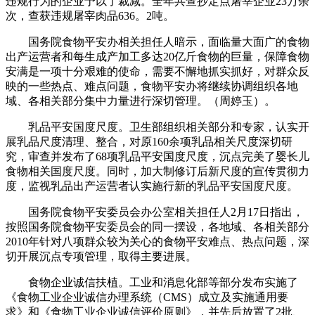
违规行为的企业予以了裁减。全年共查抄定点屠宰企业23万余
次，查获违规屠宰肉品636。2吨。
国务院食物平安办相关担任人暗示，面临量大面广的食物
出产运营者和每生成产加工多达20亿斤食物的巨量，保障食物
安满是一项十分艰难的使命，需要不懈地抓实抓好，对群众反
映的一些热点、难点问题，食物平安办将继续协调组织各地
域、各相关部分集中力量进行深切管理。（周婷玉）。
乳品平安国度尺度。卫生部组织相关部分和专家，认实开
展乳品尺度清理、整合，对原160余项乳品相关尺度深切研
究，审查并发布了68项乳品平安国度尺度，沉点完美了婴长儿
食物相关国度尺度。同时，加大制修订后新尺度的宣传贯彻力
度，监视乳品出产运营者认实施行新的乳品平安国度尺度。
国务院食物平安委员会办公室相关担任人2月17日指出，
按照国务院食物平安委员会的同一摆设，各地域、各相关部分
2010年针对八项群众较为关心的食物平安难点、热点问题，深
切开展沉点专项管理，取得主要进展。
食物企业诚信扶植。工业和消息化部等部分发布实施了
《食物工业企业诚信办理系统（CMS）成立及实施通用要
求》和《食物工业企业诚信评价原则》，并先后放置了2批、