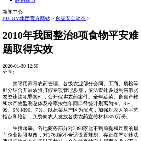
联系我们
新闻中心
J9.COM集团官方网站
>
食品安全动态
>
2010年我国整治8项食物平安难
题取得实效
2026-01-30 12:59
分享:
禁限用高毒农药管理。各级农业部分会同、工商、质检等
部分结合开展农资打假专项管理步履，依法查处多起制售假劣
农资违法犯罪案件，公开假劣农药案件。全年蔬菜、畜禽产物
和水产物监测总体及格率按往年同口径统计别离为96。8％、
99。6％和96。7％。以蔬菜从产区为沉点，加强对农人的手艺
指点和培训，免费向农人发放各类农药宣传材料800万份。
生猪屠宰。各地商务部分对3390家达不到前提和尺度的屠
宰企业期限整改，对1768家不合适设置规划、存正在严沉违法