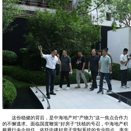
这份稳健的背后，是中海地产对“产物力”这一焦点合作力
的不懈逃求。面临国度鞭策“好房子”扶植的号召，中海地产积
极履行央企担任，依托中建好房子营制系统的专业指点，率先