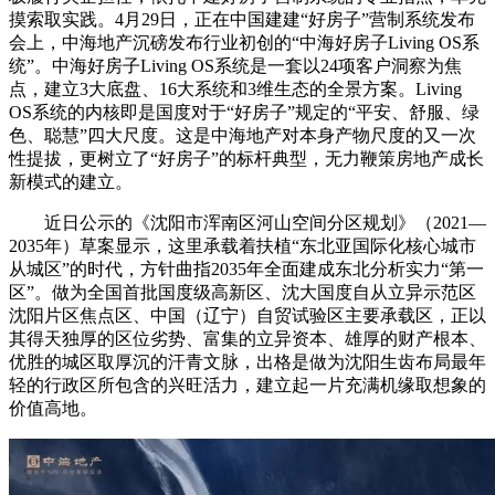
摸索取实践。4月29日，正在中国建建“好房子”营制系统发布
会上，中海地产沉磅发布行业初创的“中海好房子Living OS系
统”。中海好房子Living OS系统是一套以24项客户洞察为焦
点，建立3大底盘、16大系统和3维生态的全景方案。Living
OS系统的内核即是国度对于“好房子”规定的“平安、舒服、绿
色、聪慧”四大尺度。这是中海地产对本身产物尺度的又一次
性提拔，更树立了“好房子”的标杆典型，无力鞭策房地产成长
新模式的建立。
近日公示的《沈阳市浑南区河山空间分区规划》（2021—
2035年）草案显示，这里承载着扶植“东北亚国际化核心城市
从城区”的时代，方针曲指2035年全面建成东北分析实力“第一
区”。做为全国首批国度级高新区、沈大国度自从立异示范区
沈阳片区焦点区、中国（辽宁）自贸试验区主要承载区，正以
其得天独厚的区位劣势、富集的立异资本、雄厚的财产根本、
优胜的城区取厚沉的汗青文脉，出格是做为沈阳生齿布局最年
轻的行政区所包含的兴旺活力，建立起一片充满机缘取想象的
价值高地。