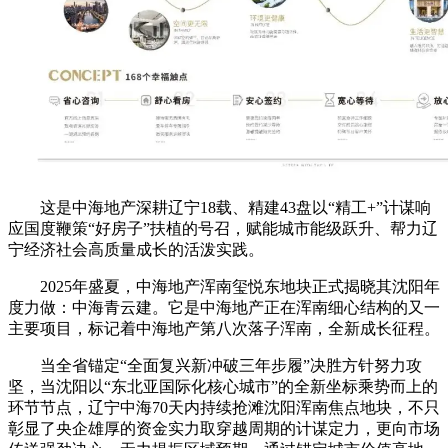
这是中海地产深耕辽宁18载、精建43盘以“精工+”计谋响
应国度鞭策“好房子”扶植的号召，赋能城市能级跃升、帮力辽
宁经济社会高质量成长的活泼实践。
2025年盛夏，中海地产浑南玺悦东地块正式揭晓其沈阳年
度力做：中海青云建。它是中海地产正在浑南细心结构的又一
主要项目，标记着中海地产第八次落子浑南，全新成长征程。
当全省锚定“全面复兴新冲破三年步履”决胜方针努力攻
坚，当沈阳以“东北亚国际化核心城市”的全新坐标乘势而上的
环节节点，辽宁中海70天内持续抢滩沈阳浑南焦点地块，不只
彰显了央企雄厚的资金实力取穿越周期的计谋定力，更向市场