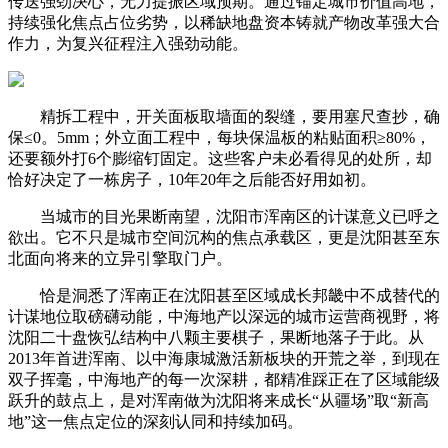
传送强劲决心，无力提振区域预期。通过锚定城市价值高地，
持续强化焦点占位劣势，以稀缺地盘资本铸就产物改革强大合
作力，为复兴征程注入强劲动能。
精拆工程中，开关面板取墙面的裂缝，要用塞尺查抄，确
保≤0。5mm；外立面工程中，每块保温板的粘贴面积≥80%，
还要额外打6个膨缩钉固定。这些客户未必看得见的处所，却
恰好决定了一栋房子，10年20年之后能否好用如初。
当城市的目光果断南望，沈阳市浑南区的计谋意义已呼之
欲出。它不只是城市空间沉构的焦点承载区，更是沈阳甚至东
北面向将来的立异引擎取门户。
恰是洞悉了浑南正在沈阳甚至区域成长邦畿中不成替代的
计谋地位取磅礴动能，中海地产以深远的城市运营商视野，将
沈阳二十盘恢弘结构中八颗主要棋子，果断地落子于此。从
2013年首进浑南、以中海康城激活新板块的开荒之举，到现在
双子挥毫，中海地产的每一次深耕，都精准踩正在了区域能级
跃升的鼓点上，是对浑南做为沈阳将来成长“从疆场”取“新高
地”这一焦点定位的深刻认同和持续加码。