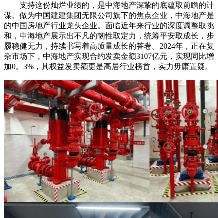
支持这份灿烂业绩的，是中海地产深挚的底蕴取前瞻的计
谋。做为中国建建集团无限公司旗下的焦点企业，中海地产是
的中国房地产行业龙头企业。面临近年来行业的深度调整取挑
和，中海地产展示出不凡的韧性取定力，统筹平安取成长，步
履稳健无力，持续书写着高质量成长的答卷。2024年，正在复
杂市场下，中海地产实现合约发卖金额3107亿元，实现同比增
加0。3%，其权益发卖额更是高居行业榜首，实力毋庸置疑。