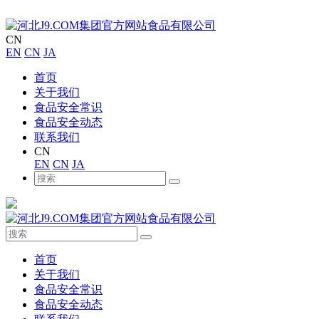
CN
EN
CN
JA
首页
关于我们
食品安全常识
食品安全动态
联系我们
CN
EN
CN
JA
首页
关于我们
食品安全常识
食品安全动态