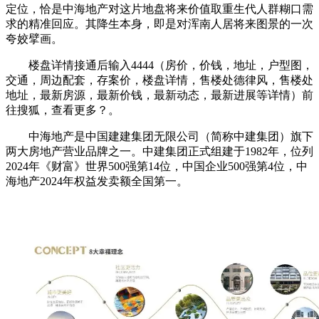
定位，恰是中海地产对这片地盘将来价值取重生代人群糊口需
求的精准回应。其降生本身，即是对浑南人居将来图景的一次
夸姣擘画。
楼盘详情接通后输入4444（房价，价钱，地址，户型图，
交通，周边配套，存案价，楼盘详情，售楼处德律风，售楼处
地址，最新房源，最新价钱，最新动态，最新进展等详情）前
往搜狐，查看更多？。
中海地产是中国建建集团无限公司（简称中建集团）旗下
两大房地产营业品牌之一。中建集团正式组建于1982年，位列
2024年《财富》世界500强第14位，中国企业500强第4位，中
海地产2024年权益发卖额全国第一。