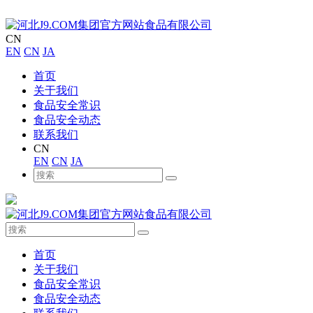
CN
EN
CN
JA
首页
关于我们
食品安全常识
食品安全动态
联系我们
CN
EN
CN
JA
首页
关于我们
食品安全常识
食品安全动态