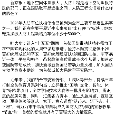
新京报：地下空间体量很大，人防工程是地下空间里很特
殊的部门，正在国防取平易近生之间，人防工程饰演着什么样
的脚色？
2026年人防车位扶植使命已被列为全市主要平易近生实事
之一。我们正在主要平易近生实事项目“出行便当”板块，继续
鞭策操纵人防工程新增泊车位不少于5000个。
叶大华：进入“十五五”期间，首都国防带动扶植必需放正
在中国式现代化的大局中谋划推进，坚持不懈贯彻总体不雅，
更好统筹成长和平安，更好统筹经济扶植和国防扶植。军平易
近一体、平急和融合，凸起鞭策高质量成长这个从题，加速改
变国防带动成长，加快新域新质国防带动力量扶植，加大国防
带动优良资本供给，为首都成长大局建牢平安防地。
近年来，我们结合市委宣传部、卫戍区等部分，持续三年
打制全防教育月系列勾当，立异推出“国动+文化、智能、体
育”等跨界项目，全防学问技术大赛等一批具有影响力、辨识
度的品牌勾当。同时，汇集各方资本，通过从题展览、宣讲互
动、军事体验等形式，实正让宣布道育“活起来、沉下去、扎
下根”。当万万市平易近都自动成为国防人防织就的宣教收集
“节点”时，首都的韧性就具有了更强大的力量源泉。