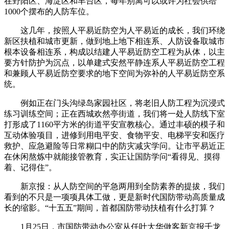
在野阳区、海淀区和丰台区，每年别离可以或许为社会供给
1000个摆布的人防车位。
这几年，按照人平易近防空为人平易近的成长，我们环绕
新区扶植和城市更新，做到地上地下相连系、人防设备取城市
根本设备相连系，构成以结建人平易近防空工程为从体，以主
要方针防护为沉点，以单建式安然平静连系人平易近防空工程
和兼顾人平易近防空要求的地下空间为弥补的人平易近防空系
统。
例如正在门头沟绿岛家园社区，将老旧人防工程为沉浸式
练习训练空间；正在西城欢然亭街道，我们将一处人防线下室
打形成了1160平方米的街道平安宣教核心。通过丰硕的模子和
互动体验项目，进修到用电平安、食物平安、电梯平安和医疗
救护、应急避险等日常糊口中的防灾减灾学问。让市平易近正
在休闲熬炼中就能接管教育，实正让国防学问“看得见、摸得
着、记得住”。
新京报：从人防空间的平急两用到全防素养的提拔，我们
看到的不只是一项项具体工做，更是新时代国防带动高质量成
长的缩影。“十五五”期间，首都国防带动扶植有什么打算？
1月25日，市国防带动办公室从任叶大华做客新京报千龙