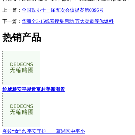
上一篇：
全国政协十一届五次会议提案第0396号
下一篇：
华商全3·15线索搜集启动 五大渠道等你爆料
热销产品
绘就粮安平易近富村美新图景
夸姣“食”光 平安守护——蒸湘区中平小