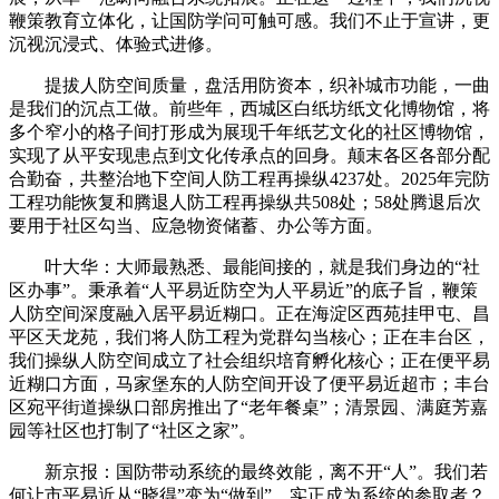
鞭策教育立体化，让国防学问可触可感。我们不止于宣讲，更
沉视沉浸式、体验式进修。
提拔人防空间质量，盘活用防资本，织补城市功能，一曲
是我们的沉点工做。前些年，西城区白纸坊纸文化博物馆，将
多个窄小的格子间打形成为展现千年纸艺文化的社区博物馆，
实现了从平安现患点到文化传承点的回身。颠末各区各部分配
合勤奋，共整治地下空间人防工程再操纵4237处。2025年完防
工程功能恢复和腾退人防工程再操纵共508处；58处腾退后次
要用于社区勾当、应急物资储蓄、办公等方面。
叶大华：大师最熟悉、最能间接的，就是我们身边的“社
区办事”。秉承着“人平易近防空为人平易近”的底子旨，鞭策
人防空间深度融入居平易近糊口。正在海淀区西苑挂甲屯、昌
平区天龙苑，我们将人防工程为党群勾当核心；正在丰台区，
我们操纵人防空间成立了社会组织培育孵化核心；正在便平易
近糊口方面，马家堡东的人防空间开设了便平易近超市；丰台
区宛平街道操纵口部房推出了“老年餐桌”；清景园、满庭芳嘉
园等社区也打制了“社区之家”。
新京报：国防带动系统的最终效能，离不开“人”。我们若
何让市平易近从“晓得”变为“做到”，实正成为系统的参取者？