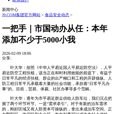
联系我们
新闻中心
J9.COM集团官方网站
>
食品安全动态
>
一把手｜市国动办从任：本年
添加不少于5000小我
2026-02-09 18:06
分享:
叶大华：按照《中华人平易近国人平易近防空法》，人平
易近防空工程扶植，该当正在和时利用效能的前提下，有益于
日常平凡的经济扶植、群众的出产糊口和工程的开辟操纵。人
防工程日常平凡承载着大量的社会功能，承担着“日常平凡办
事”的。目前，贸易、体裁、社区办事等多个范畴。
叶大华：逐年为市平易近群众供给人防车位，我们沉点把
握了两个环节环节。一是“需求牵引”。对于有新的泊车需求
的，刚好区域又有人防资本可操纵的，拿出来成泊车空间。正