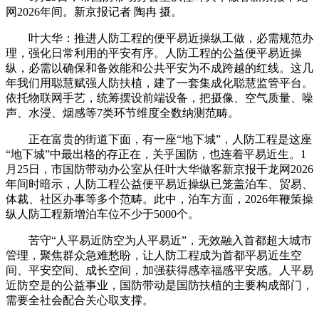
网2026年间。新京报记者 陶冉 摄。
叶大华：推进人防工程的便平易近操纵工做，必需规范办
理，强化日常利用的平安有序。人防工程的公益便平易近操
纵，必需以确保和备效能和公共平安为不成跨越的红线。这几
年我们用聪慧赋强人防扶植，建了一套集成化聪慧监管平台。
依托物联网手艺，统筹摆设前端设备，把摄像、空气质量、噪
声、水浸、烟感等7类环节维度全数纳测范畴。
正在富贵的街道下面，有一座“地下城”，人防工程是这座
“地下城”中最出格的存正在，关乎国防，也连着平易近生。1
月25日，市国防带动办公室从任叶大华做客新京报千龙网2026
年间时暗示，人防工程公益便平易近操纵已笼盖泊车、贸易、
体裁、社区办事等多个范畴。此中，泊车方面，2026年鞭策操
纵人防工程新增泊车位不少于5000个。
苦守“人平易近防空为人平易近”，无效融入首都超大城市
管理，聚焦群众急难愁盼，让人防工程成为首都平易近生空
间、平安空间、成长空间，加强获得感幸福感平安感。人平易
近防空是的公益事业，国防带动是国防扶植的主要构成部门，
需要全社会配合关心取支撑。