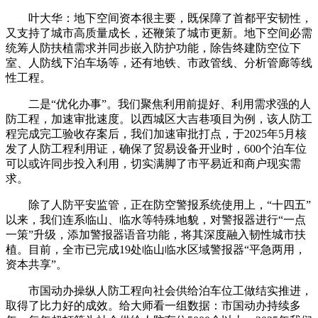
叶大华：地下空间资本很主要，既保障了首都平安韧性，
又支持了城市高质量成长，还鞭策了城市更新。地下空间必需
统筹人防扶植需求并同步嵌入防护功能，除告终建防空位下
室、人防线下泊车场等，还有地铁、市政管线、分析管廊等线
性工程。
二是“优化办事”。我们聚焦利用前提好、利用需求强的人
防工程，加速审批速度。以西城区大吉巷项目为例，该人防工
程完成完工验收存案后，我们加速审批打点，于2025年5月核
发了人防工程利用证，确保了贸易设备开业时，600个泊车位
可以或许同步投入利用，切实满脚了市平易近和商户现实需
求。
除了人防平安监管，正在防空警报系统使用上，“十四五”
以来，我们连系临山、临水等特殊地貌，对警报器进行“一点
一策”升级，添加警报器语音功能，将其深度融入韧性城市扶
植。目前，全市已完成19处临山临水区域警报器“平急两用，
资本共享”。
市国动办操纵人防工程向社会供给泊车位工做结实推进，
取得了比力好的成效。给大师看一组数据：市国动办持续多