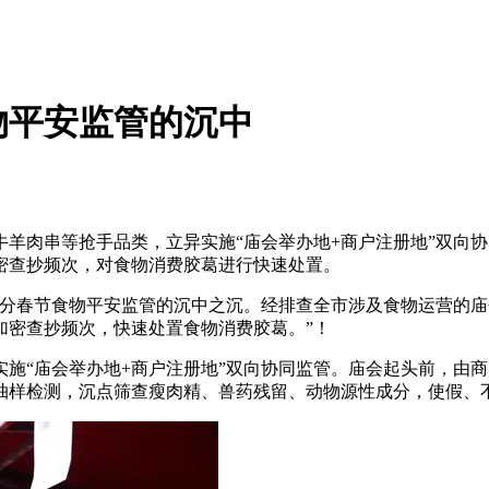
物平安监管的沉中
肉串等抢手品类，立异实施“庙会举办地+商户注册地”双向协
密查抄频次，对食物消费胶葛进行快速处置。
节食物平安监管的沉中之沉。经排查全市涉及食物运营的庙会3
加密查抄频次，快速处置食物消费胶葛。”！
“庙会举办地+商户注册地”双向协同监管。庙会起头前，由商
抽样检测，沉点筛查瘦肉精、兽药残留、动物源性成分，使假、