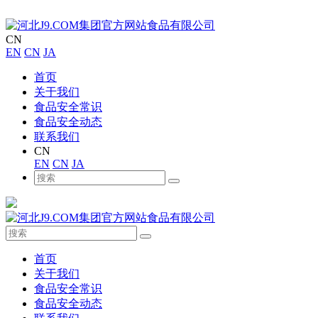
CN
EN
CN
JA
首页
关于我们
食品安全常识
食品安全动态
联系我们
CN
EN
CN
JA
首页
关于我们
食品安全常识
食品安全动态