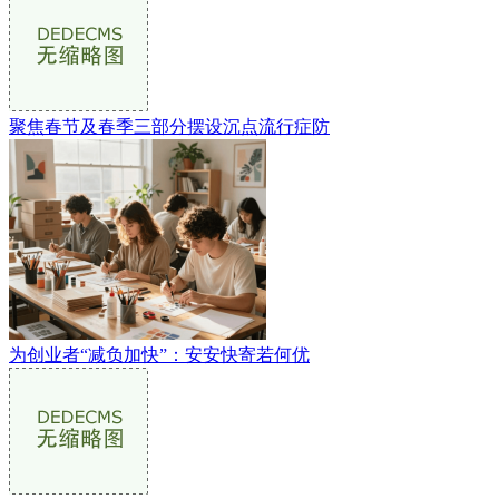
聚焦春节及春季三部分摆设沉点流行症防
为创业者“减负加快”：安安快寄若何优