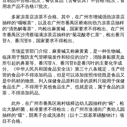
豆制品不合格2批次；餐饮食品（含餐饮具）不合格5批次；食
用农产品不合格17批次。
多家凉茶店凉茶不合格。其中，在广州市增城强劲凉茶店
抽样的“咽喉茶”，以及在广州市番禺区桥南街劲力凉茶店抽样
的“清热解毒茶”，均检出麻黄碱，国家要求不得检出。在广州
市番禺区沙湾蔡瑞满凉茶店抽样的“菊花酸枣仁茶”，检出番泻
苷A、番泻苷B，国家要求不得检出。
市场监管部门介绍，麻黄碱又称麻黄素，是一种生物碱。
临床用于预防支气管哮喘发作和轻症的治疗，消除鼻黏膜充血
所引起的鼻塞等。番泻苷A、番泻苷B是番泻叶的主要化学成
分。《中华人民共和国食品安全法》第三十八条规定，生产经
营的食品中不得添加药品，但是可以添加按照传统既是食品又
是中药材的物质。列入保健食品原料目录的原料只能用于保健
食品生产，不得用于其他食品生产。也就是说，属于食品的凉
茶，不得添加药品。
此外，在广州市番禺区南村镇樟边幼儿园抽样的“碗”，检
出大肠杆菌，标准要求不得检出；在广州市洛浦街广奥幼儿园
抽样的“碟”，阴离子合成洗涤剂（以十二烷基苯磺酸钠计）项
目不合格。