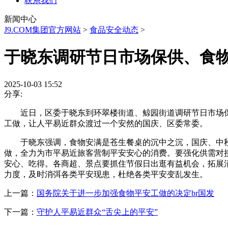
联系我们
新闻中心
J9.COM集团官方网站
>
食品安全动态
>
于晓东调研节日市场保供、食
2025-10-03 15:52
分享:
近日，区委于晓东到环翠楼街道、鲸园街道调研节日市场保供
工做，让人平易近群众渡过一个安然的国庆、区委常委。
于晓东强调，食物安满是苍生餐桌的沉中之沉，国庆、中秋
做，全力为市平易近旅客营制平安安心的消费。要强化供需对
安心、吃得。各商超、景点要抓住节假日出逛有益机会，拓展
力度，及时消弭各类平安现患，杜绝各类平安变乱发生。
上一篇：
国务院关于进一步加强食物平安工做的决定br国发
下一篇：
守护人平易近群众“舌尖上的平安”