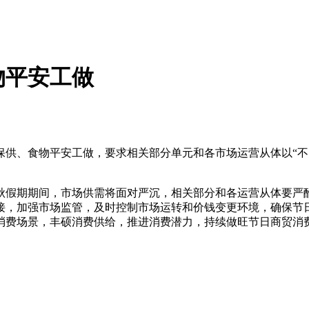
物平安工做
、食物平安工做，要求相关部分单元和各市场运营从体以“不
假期期间，市场供需将面对严沉，相关部分和各运营从体要严酷
接，加强市场监管，及时控制市场运转和价钱变更环境，确保节
消费场景，丰硕消费供给，推进消费潜力，持续做旺节日商贸消