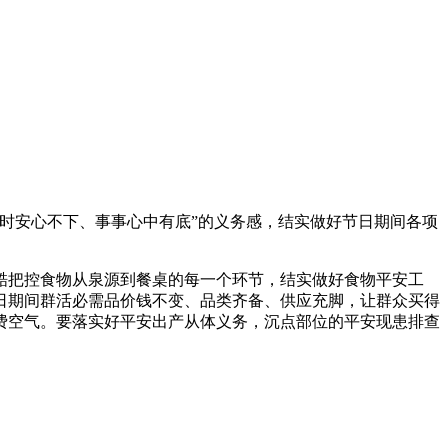
时安心不下、事事心中有底”的义务感，结实做好节日期间各项
把控食物从泉源到餐桌的每一个环节，结实做好食物平安工
日期间群活必需品价钱不变、品类齐备、供应充脚，让群众买得
费空气。要落实好平安出产从体义务，沉点部位的平安现患排查