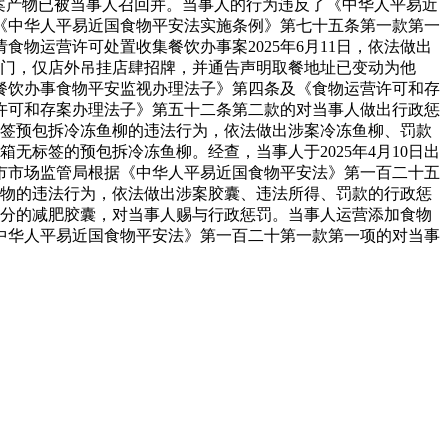
案产物已被当事人召回并。当事人的行为违反了《中华人平易近
《中华人平易近国食物平安法实施条例》第七十五条第一款第一
物运营许可处置收集餐饮办事案2025年6月11日，依法做出
已关门，仅店外吊挂店肆招牌，并通告声明取餐地址已变动为他
餐饮办事食物平安监视办理法子》第四条及《食物运营许可和存
许可和存案办理法子》第五十二条第二款的对当事人做出行政惩
无标签预包拆冷冻鱼柳的违法行为，依法做出涉案冷冻鱼柳、罚款
箱无标签的预包拆冷冻鱼柳。经查，当事人于2025年4月10日出
市市场监管局根据《中华人平易近国食物平安法》第一百二十五
的食物的违法行为，依法做出涉案胶囊、违法所得、罚款的行政惩
明成分的减肥胶囊，对当事人赐与行政惩罚。当事人运营添加食物
中华人平易近国食物平安法》第一百二十第一款第一项的对当事