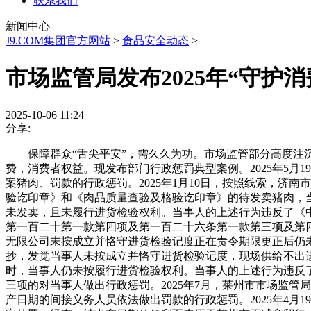
联系我们
新闻中心
J9.COM集团官方网站
>
食品安全动态
>
市场监管局发布2025年“守护
2025-10-06 11:24
分享:
保障群众“舌尖平安”，需久久为功。市场监管部分高度注沉
费，消费者权益。现发布部门行政惩罚典型案例。2025年5
案猪肉、罚款的行政惩罚。2025年1月10日，按照线索，
验讫印章》和《肉品质量查验及格验讫印章》的待发卖猪肉，当
未发卖，且未履行进货检验权利。当事人的上述行为违反了《
第一百二十第一款第四项及第一百二十六条第一款第三项及第四
无限公司未按成立并恪守进货检验记度正在责令期限更正后仍
抄，发觉当事人未按成立并恪守进货检验记度，现场供给不出
时，当事人仍未按履行进货检验权利。当事人的上述行为违反
三项的对当事人做出行政惩罚。2025年7月，莱州市市场监
产日期的间接义务人员依法做出罚款的行政惩罚。2025年4月