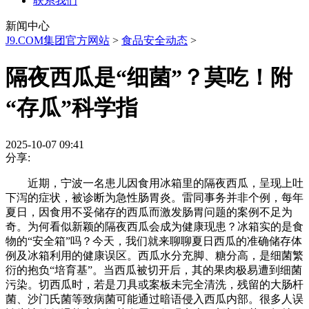
联系我们
新闻中心
J9.COM集团官方网站
>
食品安全动态
>
隔夜西瓜是“细菌”？莫吃！附
“存瓜”科学指
2025-10-07 09:41
分享:
近期，宁波一名患儿因食用冰箱里的隔夜西瓜，呈现上吐
下泻的症状，被诊断为急性肠胃炎。雷同事务并非个例，每年
夏日，因食用不妥储存的西瓜而激发肠胃问题的案例不足为
奇。为何看似新颖的隔夜西瓜会成为健康现患？冰箱实的是食
物的“安全箱”吗？今天，我们就来聊聊夏日西瓜的准确储存体
例及冰箱利用的健康误区。西瓜水分充脚、糖分高，是细菌繁
衍的抱负“培育基”。当西瓜被切开后，其的果肉极易遭到细菌
污染。切西瓜时，若是刀具或案板未完全清洗，残留的大肠杆
菌、沙门氏菌等致病菌可能通过暗语侵入西瓜内部。很多人误