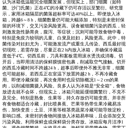
认为冰箱低温能完全细菌发展，但现实上，部门细菌（如特
菌、沙门氏菌）正在4℃的冷藏下仍可存活以至繁衍。研究显
示，家用冰箱隔层的菌落超标率可达40%以上。即便放入冰
箱，跨越6～8 h，细菌数量仍可能大幅添加，特别是未密封保
留的环境下，交叉污染风险更高。误食被细菌污染的西瓜，轻
则激发急性肠胃炎，腹泻、等症状；沉则可能导致食物中毒，
特别是免疫力较弱的儿童、白叟及妊妇，风险更高。此中，特
菌传染对妊妇尤为，可能激发流产或重生儿传染。西瓜最好现
切现吃，若需存放，尽量正在2 h内放入冰箱，并确保冷藏温
度低于4℃。切西瓜前，刀具和案板需用滚水烫洗或消毒。切
开后，当即用清洁的保鲜膜慎密包裹，削减取空气接触。切开
的西瓜冷藏时间不跨越24 h，超事后即便外不雅无非常，细菌
也可能超标。若西瓜正在室温下放置跨越2 h，不再冷藏食
用。即便冷藏保留，再次食用时也应切除概况1～2 cm的果
肉，以削减细菌摄入风险。良多人认为冰箱是“安全箱”，食物
放进去就不会坏，但现实上，冰箱只能延缓细菌繁衍，不克不
及完全。特别是熟食、生果等，持久存放仍可能变质。并非所
有食物都适合冷藏，好比喷鼻蕉、芒果等热带生果冷藏易冻
伤，加快变质；土豆、洋葱等根茎类蔬菜冷藏可能导致淀粉，
影响口感。未密封的食物间接放入冰箱易串味，且会添加交叉
污染风险。利用保鲜盒或保鲜袋分类存放。冰箱应每月洁净1
次，避免细菌繁殖。出格是生肉、海鲜等易带菌食物，需零丁