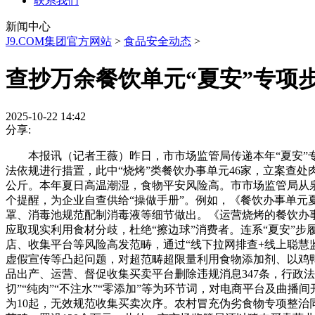
联系我们
新闻中心
J9.COM集团官方网站
>
食品安全动态
>
查抄万余餐饮单元“夏安”专项
2025-10-22 14:42
分享:
本报讯（记者王薇）昨日，市市场监管局传递本年“夏安”专项
法依规进行措置，此中“烧烤”类餐饮办事单元46家，立案查处肉
公斤。本年夏日高温潮湿，食物平安风险高。市市场监管局从泉
个提醒，为企业自查供给“操做手册”。例如，《餐饮办事单
罩、消毒池规范配制消毒液等细节做出。《运营烧烤的餐饮办
应取现实利用食材分歧，杜绝“擦边球”消费者。连系“夏安”
店、收集平台等风险高发范畴，通过“线下拉网排查+线上聪慧
虚假宣传等凸起问题，对超范畴超限量利用食物添加剂、以鸡
品出产、运营、督促收集买卖平台删除违规消息347条，行政法
切”“纯肉”“不注水”“零添加”等为环节词，对电商平台及曲播
为10起，无效规范收集买卖次序。农村冒充伪劣食物专项整治