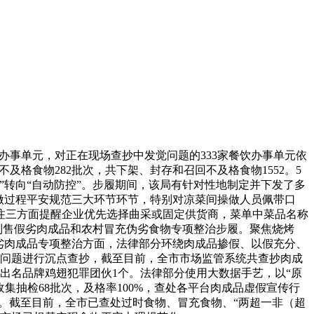
办事单元，对正在现场查抄中发觉问题的333家餐饮办事单元依
及格食物282批次，共下架、封存和召回不及格食物1552。5
转向“自动防控”。步履期间，该局有针对性地制定并下发了多
做过程平安规范三大环节环节，特别对凉菜间操做人员佩带口
注三方面提醒企业优先选择曲采或固定供货商，菜单中菜品名称
制售假劣肉成品和农村冒充伪劣食物专项整治步履。聚焦烧烤
假劣肉成品专项整治方面，法律部分环绕肉成品掺假、以假充分、
语问题进行沉点查抄，截至目前，全市市场监管系统共查抄肉成
充出名品牌鸡翅犯罪团伙1个。法律部分使用大数据手艺，以“原
收集抽检68批次，及格率100%，查处各平台肉成品虚假宣传行
%。截至目前，全市已查处过时食物、冒充食物、“两超一非（超