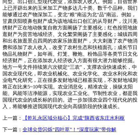
向型、出口创汇型现代农业，添加农人收入。例如，目宿世界
上已开辟出来的玉米加工产物多达几十类、数千个品种。我们
能够通过农产物深加工，变北“粮”南运为北“品”南运。例如，
甘肃庆阳喷鼻包财产成为该地域出口创汇的从导财产，汶川羌
绣财产正在地动恢复自救方面阐扬了主要感化；红色按照地旅
逛财产为贫苦地域经济、文化繁荣阐扬了主要感化；城镇四周
和出名旅逛景点四周的农家乐旅逛财产，大大刺激了农产物消
费和添加了农人收入，改变了农村生态和扶植面孔；成长节日
物品礼物财产，如年画、灯笼、鞭炮、粉饰品等各类节日文化
经济财产，正在添加农人经济收入方面有很大潜力能够挖掘。
地方一号文件持续第六次锁定“三农”，支撑农业快速成长，中
国农业现代化，即农业机械化、农业化学化、农业水利化和农
业电气化研究，正在很多发财地域已根基实现，不发财地域则
将正在比来5~10年实现。农业消息化，精准农业，操纵太阳
能、风能等洁净能源，实现农业工业化、节制性农业，都是我
国现代农业的成长标的目的。进一步加强农业四个现代化的投
入，将能够推进我国现代农业向高级阶段的快速成长。
上一篇：
【乾礼永区域分核心】完成“陕西省东庄水利枢
下一篇：
全球尖货闪烁“四叶草”！“深度玩家”带你解