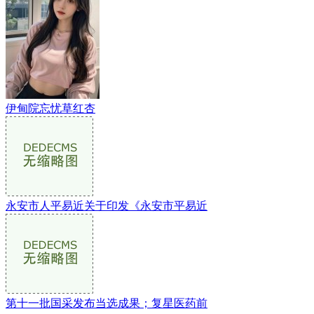
伊甸院忘忧草红杏
永安市人平易近关于印发《永安市平易近
第十一批国采发布当选成果；复星医药前