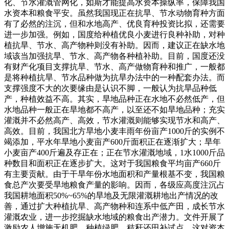
化、节水灌溉管网化，如斯才能提高水资本操纵率，保障我国
水资本和粮食平安。虽然我国现正在抗旱、节水动物育种方面
有了必然的注沉，但和水地高产、优良育种投资比拟，还需要
进一步加强。例如，国度给种植优良小麦进行良种补助，对种
植抗旱、节水、高产物种则没有补助。因而，建议正在缺水地
域该当加强抗旱、节水、高产物各种植补助。目前，国度还没
有财产化项目支撑抗旱、节水、高产做物育种和推广，一般都
是将种植抗旱、节水品种做为抗旱办法中的一种配套办法。而
支撑强度不大的次要缘由是认识不脚，一般认为抗旱品种低
产，种植效益不高。其实，旱地品种正在水地不必然低产，但
水地品种一般正在旱地都不高产，以至还不如旱地品种；充实
灌溉并不必然高产、高效，节水灌溉则能够实现节水和高产、
高效。目前，我国北方旱地小麦丰雨年份亩产1000斤的实例不
竭添加，平水年旱地小麦亩产600斤面积正在逐渐扩大；旱年
小麦亩产400斤遍及存正在；正在节水灌溉地域，1水1000斤品
种数目和面积正在逐步扩大。这对于我国粮食平均亩产660斤
有主要贡献。由于干旱年份水地面积和产量根基不变，我国粮
食总产次要受旱地粮食产量的影响。因而，各级应高度注沉占
我国耕地面积50%~65%的旱地及无限灌溉耕地出产情况的改
善，通过扩大种植抗旱、高产物种和连系中低产田，成长节水
灌溉农业，进一步挖掘缺水地域的粮食出产潜力。文件开展了
激励农人增施无机肥、种植绿肥、秸秆还田补试点。这对资本