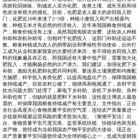
高效轮回操纵、削减农人采办化肥、改善土壤、成长无机和绿
色农业有很大的感化。目前，化肥是农人最大的农田投入部
门，化肥近10年来涨了2~3倍，种植小麦投入和产出根基均
衡，种植玉米才有必然的经济收入。近年来我国粮食持续减
产，粮食价钱没有上涨，虽然我国免除农业费、还给农人种植
补助和农机补助等，但相对于化肥投入，这部门补助还远远不
敷。粮食种植成为农人的捎带副业和季候性劳动使命，出外打
工成为从业和发家致富的次要经济来历，舍不得给农田投入肥
料的现象遍及存正在。而我国还有大量中低产田，需要加大化
肥投入，才能阐扬必然的出产潜力。我们建议，加强化肥下乡
补助，激励无机肥和化肥共同利用。要连系土壤测肥和均衡配
方施肥，科学投入各类化肥，以提高地盘出产力，保障我国粮
食持续减产。目前农村公修了，德律风和电视通了，农村平安
饮水问题大部门处理了，家电下乡补助、农机下乡补助、良种
补助也有了，但缺的就是肥料下乡补助，这恰是泛博农人最急
需的，对保障我国粮食持续减产有主要意义。文件指出，正在
全社会高度关心食物质量平安的空气里，连结农产质量量进一
步提拔和规避运营风险的要求愈加火急。《食物平安法》出
台、食物质量平安尺度完美、监管系统扶植、扶植绿色和无机
农产物，曾经成为当前我国农产物平安的四大使命。现正在，
农产质量量平安问题曾经成为全球的核心之一，也成为发财国