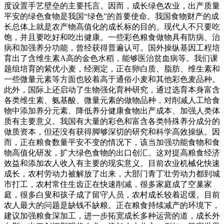
度设置手艺壁垒的主要托言。因而，成长绿色农业，出产质量
平安的绿色食物是我国“绿色”的首要使命。我国食物财产的成
长总体上就是农产物高值化的成长标的目的。现代人不只要吃
饱，并且要吃好和吃出健康。一些彩色粮食做物具有防病、治
病和加强养分功能，曾经获得普遍认可。国外操纵基因工程培
育出了含维生素A高的金色水稻，能够医治贫血病等。我们课
题组培育的紫优小麦，经测定，正在卵白质、脂肪、维生素和
一些微量元素等方面也较着高于通俗小麦和其他彩色麦品种。
此外，国际上还启动了生物强化育种研究，通过选育本身富含
各类维生素、氨基酸、微量元素的做物品种，对削减人工给食
物中添加养分元素、降低养分健康食物出产成本、加强人类体
质有主要意义。我国有大量的彩色和富含各类特殊养分成分的
做质资本，但还没有获得脚够深切的研究和科学高效操纵。因
而，正在粮食数量平安不变的情况下，该当加强功能食物和食
物高值化研发，扩大绿色食物的出口创汇。这对提高粮食经济
效益和添加农人收入有主要的现实意义。目前农业机械化快速
成长，农村劳动力被解放了出来，大部门青丁壮劳动力都到城
市打工，农村常住生齿正在快速削减，很多家庭成了空巢家
庭，很多白叟和孩子成了留守人员，农村成长较着迟缓。目前
农人最大的问题是缺钱不缺粮。正在粮食持续减产的环境下，
建议加强粮食深加工，进一步拓宽成长多种运营的道，成长外