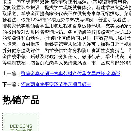
渠道，为学校供给更多优良靠得住的选择。(六)改善制餐用
空间设置装备摆设，提拔学生现场就餐体验。新建学校食堂应按
取渠道。学校全面提高家长代表正在供餐办事单元招投标、菜
扬看法。依托12345市平易近办事热线等体例，普遍听取看法
陪餐家长实地领会学生用餐过程和食堂运转环境，充实吸纳家长
的校园餐对劲度匿名查询拜访。各区指点学校按照查询拜访成
的积极性和自动性。(十)强化区级协同办理。区教育局加强
包运营、食材供应、供餐等运营从体准入许可，加强日常监视
养分健康监测评估，为学校供给养分和防止食源性疾病指点。
全由校带领、后勤及财政部分担任人、教师代表、学生代表、家
等轨制扶植，防备沉点岗亭人员清廉风险。市、区教育部分将
上一篇：
鞭策金华火腿汗青典范财产传承立异成长 金华举
下一篇：
河南两食物平安环节手艺项目颇丰
热销产品