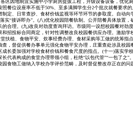
餐。各区因地制宜实施中小学厨房提拔工程，升级设备设备，优化
照餐位设座率不低于50%、至多满脚学生分2个批次就餐要求的
谱制定、日常查抄、食材价钱监视等环节环节的参取度。自动向
，落实“接诉即办”。(八)优化校园陪餐轨制。公开陪餐具体放
的合理。(九)改良对劲度查询拜访。市级同一设想校园餐对劲
果和招投标合同商定，针对性调整改良校园餐供应办理。激励学校
对食堂扶植、食物平安、炊事经费办理、食材采购等工做的统筹指
抽查，督促供餐办事单元强化食物平安办理，庄重查处涉及校园
区成长委加强对学校食材价钱和餐食尺度的指点。(十一)落实学
长代表构成的食堂办理带领小组，杜绝“以包代管”“一包了之”
校园食物工做纳入学校办学评价范畴，及时督促整改存正在的问