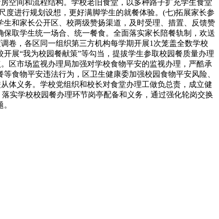
厨房空间和流程结构。学校老旧食堂，以多种路子扩充学生食堂
尺度进行规划设想，更好满脚学生的就餐体验。(七)拓展家长参
学生和家长公开区、校两级赞扬渠道，及时受理、措置、反馈赞
置，确保取学生统一场合、统一餐食。全面落实家长陪餐轨制，欢送
度调卷，各区同一组织第三方机构每学期开展1次笼盖全数学校
开展“我为校园餐献策”等勾当，提拔学生参取校园餐质量办理
点。区市场监视办理局加强对学校食物平安的监视办理，严酷承
餐等食物平安违法行为，区卫生健康委加强校园食物平安风险、
校从体义务。学校党组织和校长对食堂办理工做负总责，成立健
。落实学校校园餐办理环节岗亭配备和义务，通过强化轮岗交换
题。