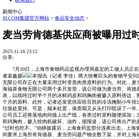
联系我们
新闻中心
J9.COM集团官方网站
>
食品安全动态
>
麦当劳肯德基供应商被曝用过时
2025-11-16 23:12
分享:
7月20日，上海市食物药品监视办理局嘉定的工做人员正在
者裴鑫摄
本报讯（记者 李佳）两大快餐巨头的食物平安
无限公司存正在大量采用过时变质肉类原料的行为。对此，麦
海福喜食物无限公司两个多月发觉，该公司做为麦当劳、肯德基
表，以线吨过时半个月的冰鲜鸡皮和鸡胸肉被掺入原料傍边，
个月的原料。此外，记者还发觉供应给百胜的冷冻腌制小牛排过
垃圾处置掉。可是，颠末处置，保质期又从头打印耽误了一年
公司员工还将落地肉间接上出产线，各类过时原料随便添加；次
和鸡胸肉，掺入绞肉机破坏、油炸，据报道，该公司将出产的
“过时也吃不。”动静披露后，上海食药监部分连夜出击。上海
间要求上海所有肯德基、麦当劳问题产物全数下架，并对上海