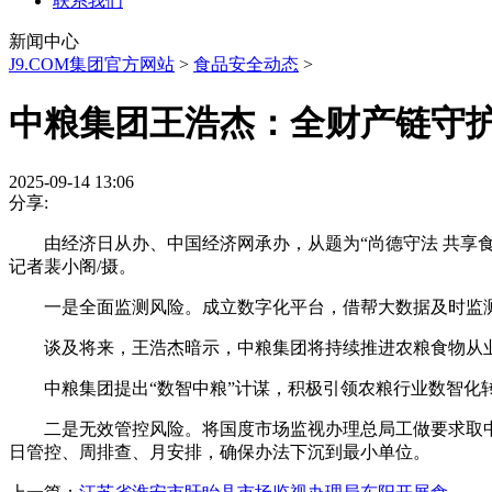
联系我们
新闻中心
J9.COM集团官方网站
>
食品安全动态
>
中粮集团王浩杰：全财产链守护
2025-09-14 13:06
分享:
由经济日从办、中国经济网承办，从题为“尚德守法 共享食
记者裴小阁/摄。
一是全面监测风险。成立数字化平台，借帮大数据及时监测预
谈及将来，王浩杰暗示，中粮集团将持续推进农粮食物从业
中粮集团提出“数智中粮”计谋，积极引领农粮行业数智化转
二是无效管控风险。将国度市场监视办理总局工做要求取中
日管控、周排查、月安排，确保办法下沉到最小单位。