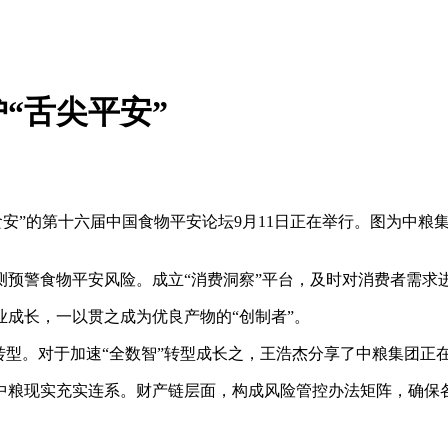
“舌尖平安”
安”的第十六届中国食物平安论坛9月11日正在举行。图为中粮
警食物平安风险。成立“消费洞察”平台，及时对消费者需求
成长，一以贯之成为优良产物的“创制者”。
型。对于加速“全数智”转型成长之，王浩杰分享了中粮集团正
粮现实充实连系。财产链层面，构成风险管控办法矩阵，确保各