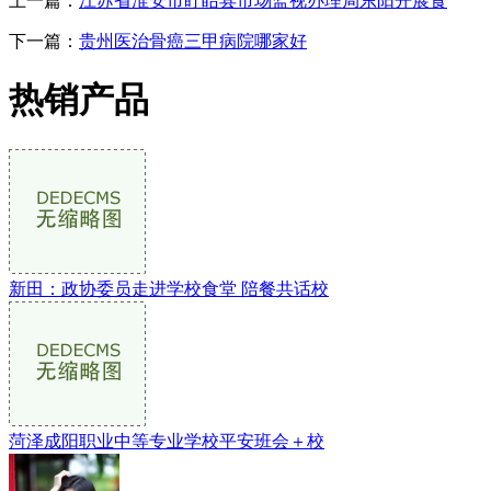
上一篇：
江苏省淮安市盱眙县市场监视办理局东阳开展食
下一篇：
贵州医治骨癌三甲病院哪家好
热销产品
新田：政协委员走进学校食堂 陪餐共话校
菏泽成阳职业中等专业学校平安班会＋校