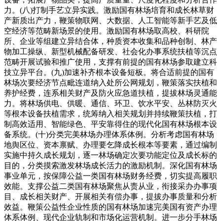
力。(八)打制手艺立异实践。激励国有林场培育和成长林草财
产新质出产力，鞭策物联网、大数据、人工智能等新手艺及低
空经济等范畴新场景的使用。激励国有林场取高校、科研院
所、企业等组建立异结合体，种质资本收集和品种创制、林产
物加工操纵、新型机械配备研发、社会化办事系统扶植等沉点
范畴开展试验和推广使用，支撑有前提的国有林场参取建立科
技立异平台。(九)加速补齐根本设备短板。将合适前提的国有
林场次要经济节点毗连道纳入处所公网规划，鞭策落实扶植和
养护经费，连系相关财产及防火应急道扶植，提拔林场灵通能
力。将林场供电、供暖、通信、环卫、饮水平安、丛林防灭火
等根本设备扶植需求，统筹纳入相关规划并持续鞭策扶植，打
制高效适用、智能绿色、平安靠得住的现代化国有林场根本设
备系统。(十)分类完美林场办理体系体例。分析考虑国有林场
地舆区位、资本禀赋、办理要乞降成长根本等要素，通过编制
实施中持久成长规划，逐一林场确定次要功能定位及成长标的
目的，分类摸索激发林场成长活力的激励机制。深化国有林场
事业单元，按保障公益一类国有林场财务经费，切实提高履职
效能。支撑公益二类国有林场聚焦从责从业，衔接采办办事项
目、成长相关财产、开展相关有偿办事，提拔办事质量和分析
效益。鞭策公益性企业性质的国有林场加速完美国有资产办理
体系体例、现代企业轨制和市场化运营机制。进一步分手林场