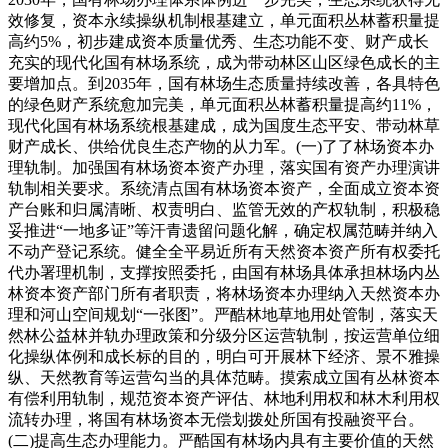
效修复，资本永续操纵机制根基建立，单元面积丛林蓄积量提
高约5%，初步建成资本质量优秀、生态功能不变、财产成长
充实的现代化国有林场系统，成为带动林区山区绿色成长的主
要增加点。到2035年，国有林场生态质量持续改善，各具特色
的绿色财产系统愈加完美，单元面积丛林蓄积量提高约11%，
现代化国有林场系统根基建成，成为国度生态平安、带动林草
财产成长、供给优良生态产物的从力军。(一)了了林场资本办
理轨制。加强国有林场资本资产办理，落实国有资产办理演讲
轨制相关要求。系统清点国有林场资本资产，全面成立资本资
产台账和归属清晰、权责明白、监管无效的产权轨制，积极稳
妥推进“一地多证”等汗青遗留问题化解，确定权属范畴并纳入
不动产登记系统。健全全平易近所有天然资本资产所有权委托
代办署理机制，支撑按照委托，由国有林场具体承担林场内丛
林资本资产部门所有者职责，将林场资本办理纳入天然资本办
理和河山空间规划“一张图”。严酷林地草地用处管制，落实天
然林公益林并轨办理政策和分级分区运营轨制，按运营单位细
化操纵体例和成长标的目的，明白可开展林下经济、景不雅操
纵、天然教育等运营勾当的具体范畴。摸索成立国有丛林资本
有偿利用轨制，规范资本资产评估、林地利用权和林木利用权
流转办理，将国有林场资本无偿划拨处所国有投融资平台。
(二)提高生态办理能力。严酷国有林场内具有主要价值的天然