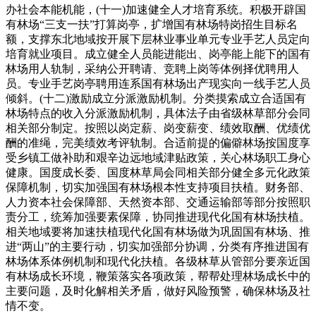
办社会本能机能，(十一)加速健全人才培育系统。积极开辟国
有林场“三支一扶”打算岗亭，扩增国有林场特岗招生目标名
额，支撑东北地域按开展下层林业事业单元专业手艺人员定向
培育就业项目。成立健全人员能进能出、岗亭能上能下的国有
林场用人轨制，采纳公开聘请、竞聘上岗等体例择优聘用人
员。专业手艺岗亭聘用连系国有林场出产现实向一线手艺人员
倾斜。(十二)激励成立分派激励机制。分类摸索成立合适国有
林场特点的收入分派激励机制，具体法子由省级林草部分会同
相关部分制定。按照以岗定薪、岗变薪变、绩效取酬、优绩优
酬的准绳，完美绩效考评轨制。合适前提的偏僻林场按国度享
受乡镇工做补助和艰辛边远地域津贴政策，关心林场职工身心
健康。国度成长委、国度林草局会同相关部分健全多元化政策
保障机制，切实加强国有林场根本性支持项目扶植。财务部、
人力资本社会保障部、天然资本部、交通运输部等部分按照职
责分工，统筹加强要素保障，协同推进现代化国有林场扶植。
相关地域要将加速扶植现代化国有林场做为巩固国有林场、推
进“两山”的主要行动，切实加强部分协调，分类有序推进国有
林场体系体例机制和现代化扶植。各级林草从管部分要亲近国
有林场成长环境，鞭策落实各项政策，帮帮处理林场成长中的
主要问题，及时化解相关矛盾，做好风险预警，确保林场及社
情不变。