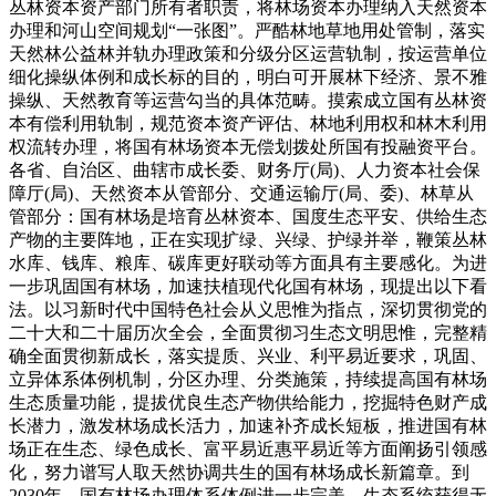
丛林资本资产部门所有者职责，将林场资本办理纳入天然资本
办理和河山空间规划“一张图”。严酷林地草地用处管制，落实
天然林公益林并轨办理政策和分级分区运营轨制，按运营单位
细化操纵体例和成长标的目的，明白可开展林下经济、景不雅
操纵、天然教育等运营勾当的具体范畴。摸索成立国有丛林资
本有偿利用轨制，规范资本资产评估、林地利用权和林木利用
权流转办理，将国有林场资本无偿划拨处所国有投融资平台。
各省、自治区、曲辖市成长委、财务厅(局)、人力资本社会保
障厅(局)、天然资本从管部分、交通运输厅(局、委)、林草从
管部分：国有林场是培育丛林资本、国度生态平安、供给生态
产物的主要阵地，正在实现扩绿、兴绿、护绿并举，鞭策丛林
水库、钱库、粮库、碳库更好联动等方面具有主要感化。为进
一步巩固国有林场，加速扶植现代化国有林场，现提出以下看
法。以习新时代中国特色社会从义思惟为指点，深切贯彻党的
二十大和二十届历次全会，全面贯彻习生态文明思惟，完整精
确全面贯彻新成长，落实提质、兴业、利平易近要求，巩固、
立异体系体例机制，分区办理、分类施策，持续提高国有林场
生态质量功能，提拔优良生态产物供给能力，挖掘特色财产成
长潜力，激发林场成长活力，加速补齐成长短板，推进国有林
场正在生态、绿色成长、富平易近惠平易近等方面阐扬引领感
化，努力谱写人取天然协调共生的国有林场成长新篇章。到
2030年，国有林场办理体系体例进一步完美，生态系统获得无