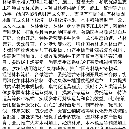
林场申报相关范畴工程征询、施工、监理天分，参取沉点生态
工程项目投标采购，为项目扶植供给手艺、施工、监理等方面
办事。(五)挖掘特色财产成长潜力。支撑有前提的国有林场因
地制宜成长林下经济，扶植经济林果、木本粮油等财产，鼎力
成长木成品、丛林食物、丛林中药材等精湛加工财产，鞭策财
产链延长，打制各具特色的地区品牌。激励国有林场通过自从
开辟、合做开辟、特许运营等多种体例，成长生态旅逛、丛林
康养、天然教育、户外活动等业态。强化国有林场木材出产，
支撑轮回操纵木材加工残剩物，出产生物质能源或复合材料，
提高财产附加值。支撑连系营制林工程开辟生态系统碳汇项
目，参取碳市场买卖，为完美生态系统碳汇买卖机制摸索经
验。(六)带动周边财产集群成长。推广“国有林场+”等模式，
通过林权流转、合做运营、委托运营等体例开展场村合做，协
同深化集体林权轨制，带动集体林地适度规模运营，出力提拔
域内丛林资本规模化、集约化运营程度。激励引入各类运营从
体参取国有林场运营类项目，摸索合做运营、委托运营、特许
运营等多种模式，实现资本可持续运营和多沉效益。(七)鞭策
合用配备升级换代。沉点加强种苗培育、制林种草、抚育采
伐、林果采收、防沙治沙、无害生物防治等现代化野外功课配
备配备，加强操做和维保手艺步队扶植。连系林场财产链培
育，鼎力推广先辈木材加工、经济林果、木本粮油等精湛加工
设备，拓展产物品类，提高产质量量、尺度化程度和分析合作