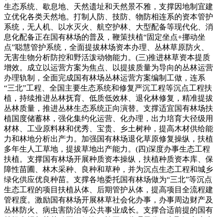
生态系统、歇息地、天然遗址和天然景不雅，支撑因地制宜建
立优化各类天然地。打制人防、技防、物防相连系的资本管护
系统，无人机、以水灭火、航空护林、大型配备等现代化、消
息化配备正在国有林场的普及，鞭策扶植“固定坐点+挪动坐
点”聪慧管护系统，全面提拔林场资本办理、丛林草原防火、
无害生物分析防控和野活泼动物能力。(三)推进林草资本提质
增效。成立以运营方案为焦点、以提拔质量为导向的丛林运营
办理轨制，全面完成国有林场丛林运营方案编制工做，连系
“三北”工程、全国主要生态系统和修复严沉工程等沉点工程扶
植，持续推进丛林抚育、低质低效林、退化林修复，精准提拔
丛林质量，推进丛林生态系统正向演替。支撑适宜国有林场扶
植国度储蓄林，强化集约化运营、化办理，出力培育大径级用
材林、工业原料林和优秀、宝贵、乡土树种，提高木材供给能
力和林地分析出产力。加强国有林场退化草原修复操纵，扶植
多年生人工草地，提拔草地出产能力。(四)深度办事生态工程
扶植。支撑国有林场开展种质资本操纵，扶植种质资本库、保
障性苗圃、林木采种、良种和草种，并为沉点生态工程和城乡
绿化供应优良种苗。支撑各地委托国有林场做为“三北”等沉点
生态工程的项目扶植从体、后期管护从体，提高项目全流程建
管程度。激励国有林场开展林草社会化办事，办事周边财产及
丛林防火、病虫害防治等公共事业成长。支撑合适前提的国有