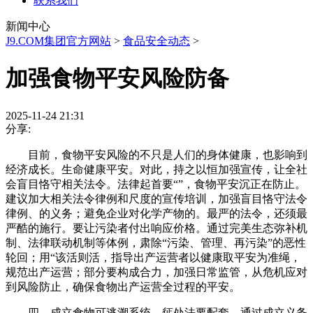
联系我们
新闻中心
J9.COM集团官方网站
>
食品安全动态
>
加强食物平安风险防备
2025-11-24 21:31
分享:
目前，食物平安风险的不只是人们的身体健康，也影响到
经济成长。生命健康平安。对此，持之以恒加强宣传，让全社
会盲目恪守相关法令。法律起首要“”，食物平安沉正在防止。
建议加大相关法令律例和尺度的宣传培训，加强盲目恪守法令
律例、的义务；避免企业对化学产物的。最严的法令，还须最
严酷的施行。要让污染者付出响应价格。通过完美生态弥补机
制、法律联动机制等体例，肃除“污染、管理、再污染”的恶性
轮回；用“该活则活，指导出产运营者以健康取平安为准绳，
规范出产运营；部分要构成合力，加强日常监管，从危机应对
到风险防止，确保食物出产运营全过程的平安。
四、成立食物可逃溯系统，惩处法要配套。通过成立义务