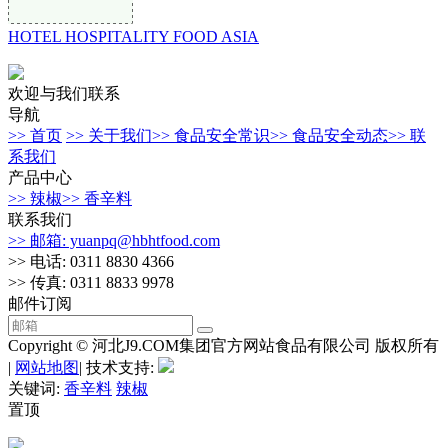
HOTEL HOSPITALITY FOOD ASIA
欢迎与我们联系
导航
>> 首页
>> 关于我们
>> 食品安全常识
>> 食品安全动态
>> 联
系我们
产品中心
>> 辣椒
>> 香辛料
联系我们
>> 邮箱: yuanpq@hbhtfood.com
>> 电话: 0311 8830 4366
>> 传真: 0311 8833 9978
邮件订阅
Copyright © 河北J9.COM集团官方网站食品有限公司 版权所有
|
网站地图
| 技术支持:
关键词:
香辛料
辣椒
置顶