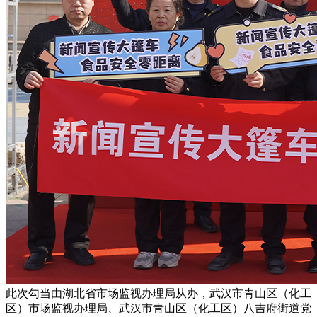
此次勾当由湖北省市场监视办理局从办，武汉市青山区（化工
区）市场监视办理局、武汉市青山区（化工区）八吉府街道党