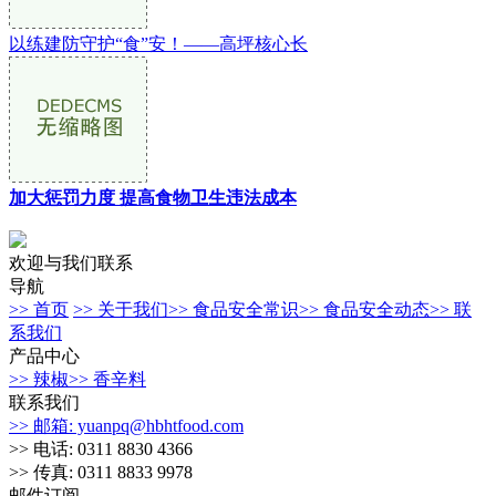
以练建防守护“食”安！——高坪核心长
加大惩罚力度 提高食物卫生违法成本
欢迎与我们联系
导航
>> 首页
>> 关于我们
>> 食品安全常识
>> 食品安全动态
>> 联
系我们
产品中心
>> 辣椒
>> 香辛料
联系我们
>> 邮箱: yuanpq@hbhtfood.com
>> 电话: 0311 8830 4366
>> 传真: 0311 8833 9978
邮件订阅