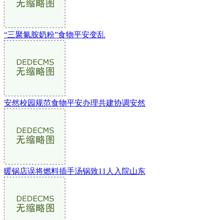
“三聚氰胺奶粉”食物平安变乱
安然校园规范食物平安办理共建协调安然
暖锅店误将燃料插手汤锅致11人入院山东