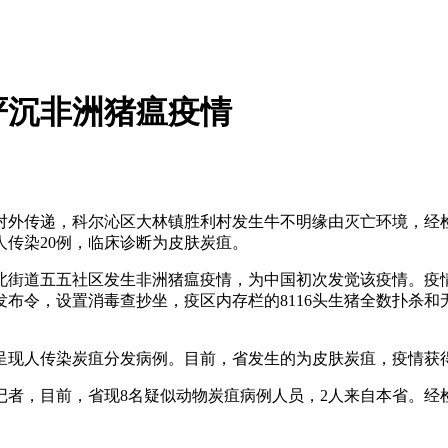
严沉非洲猪瘟疫情
传递，科尔沁区大林镇胜利村发生牛不明缘由灭亡环境，经检测诊
传染20例，临床诊断为皮肤炭疽。
北街道五五社区发生非洲猪瘟疫情，为中国初次发觉该疫情。疫
布令，设置消毒查抄坐，疫区内存栏的8116头生猪全数扑杀和
现人传染炭疽分发病例。目前，省发生的为皮肤炭疽，疫情获得
者，目前，省现8名疑似动物炭疽病例人员，2人来自本省。经