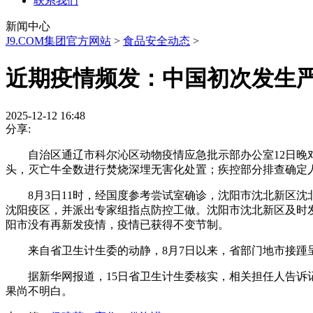
联系我们
新闻中心
J9.COM集团官方网站
>
食品安全动态
>
近期疫情频发：中国初次发生
2025-12-12 16:48
分享:
自治区通辽市科尔沁区动物疫情应急批示部办公室12日晚对外
头，灭亡牛全数进行焚烧深埋无害化处置；疾控部分排查确定人
8月3日11时，经国度参考尝试室确诊，沈阳市沈北新区沈
沈阳疫区，并派出专家组指点防控工做。沈阳市沈北新区及时发
阳市没有再新发疫情，疫情已获得不变节制。
来自省卫生计生委的动静，8月7日以来，省部门地市接踵呈
据新华网报道，15日省卫生计生委核实，相关担任人告诉记
果尚不明白。