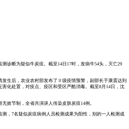
断为疑似牛炭疽。截至14日17时，发病牛54头，灭亡29
情发生后，农业农村部发布了Ⅱ级疫情预警，副部长于康震达到
无害化处置，对疫点、疫区和受区严酷消毒。截至8月14日，沈
无效节制，全省共演讲人传染皮肤炭疽14例。
检测，7名疑似炭疽病例人员检测成果为阳性，别的一人检测成