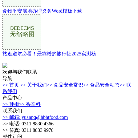
食物平安属地办理义务Word模板下载
旅逛避坑必看！最靠谱的旅行社2025实测榜
欢迎与我们联系
导航
>> 首页
>> 关于我们
>> 食品安全常识
>> 食品安全动态
>> 联
系我们
产品中心
>> 辣椒
>> 香辛料
联系我们
>> 邮箱: yuanpq@hbhtfood.com
>> 电话: 0311 8830 4366
>> 传真: 0311 8833 9978
邮件订阅