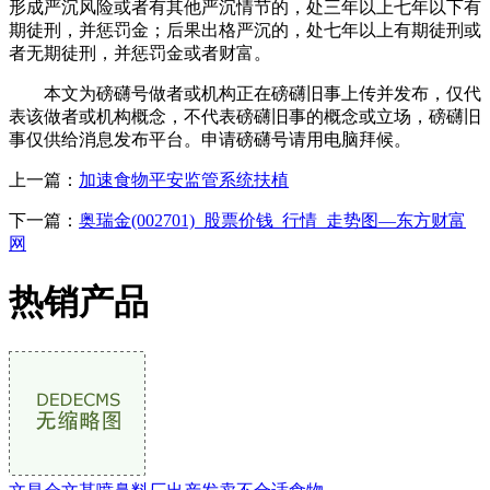
形成严沉风险或者有其他严沉情节的，处三年以上七年以下有
期徒刑，并惩罚金；后果出格严沉的，处七年以上有期徒刑或
者无期徒刑，并惩罚金或者财富。
本文为磅礴号做者或机构正在磅礴旧事上传并发布，仅代
表该做者或机构概念，不代表磅礴旧事的概念或立场，磅礴旧
事仅供给消息发布平台。申请磅礴号请用电脑拜候。
上一篇：
加速食物平安监管系统扶植
下一篇：
奥瑞金(002701)_股票价钱_行情_走势图—东方财富
网
热销产品