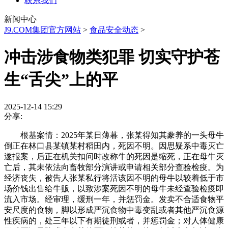
联系我们
新闻中心
J9.COM集团官方网站
>
食品安全动态
>
冲击涉食物类犯罪 切实守护苍
生“舌尖”上的平
2025-12-14 15:29
分享:
根基案情：2025年某日薄暮，张某得知其豢养的一头母牛
倒正在林口县某镇某村稻田内，死因不明。因思疑系中毒灭亡
遂报案，后正在机关扣问时改称牛的死因是缩死，正在母牛灭
亡后，其未依法向畜牧部分演讲或申请相关部分查验检疫。为
经济丧失，被告人张某私行将活该因不明的母牛以较着低于市
场价钱出售给牛贩，以致涉案死因不明的母牛未经查验检疫即
流入市场。经审理，缓刑一年，并惩罚金。发卖不合适食物平
安尺度的食物，脚以形成严沉食物中毒变乱或者其他严沉食源
性疾病的，处三年以下有期徒刑或者，并惩罚金；对人体健康