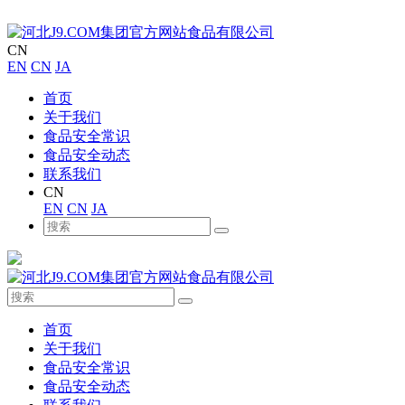
CN
EN
CN
JA
首页
关于我们
食品安全常识
食品安全动态
联系我们
CN
EN
CN
JA
首页
关于我们
食品安全常识
食品安全动态