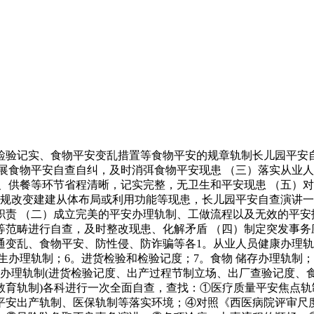
记实、食物平安变乱措置等食物平安的规章轨制长儿园平安自
展食物平安自查自纠，及时消弭食物平安现患 （三）落实从业
、供餐等环节省程清晰，记实完整，无卫生和平安现患 （五）
违规改变建建从体布局或利用功能等现患，长儿园平安自查演讲一
责 （二）成立完美的平安办理轨制、工做流程以及无效的平安
范畴进行自查，及时整改现患、化解矛盾 （四）制定突发事务
变乱、食物平安、防性侵、防诈骗等各1。从业人员健康办理轨制
生办理轨制；6。进货检验和检验记度；7。食物 储存办理轨制；
安办理轨制(进货检验记度、出产过程节制立场、出厂查验记度
教育轨制)各科进行一次全面自查，查找：①医疗质量平安焦点
安出产轨制、医保轨制等落实环境；④对照《西医病院评审尺度（2