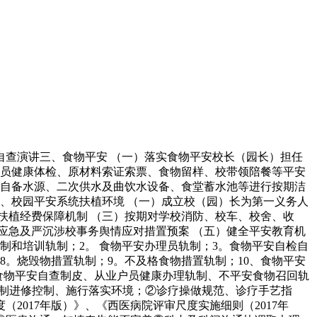
查演讲三、食物平安 （一）落实食物平安校长（园长）担任
人员健康体检、原材料索证索票、食物留样、校带领陪餐等平安
对自备水源、二次供水及曲饮水设备、食堂蓄水池等进行按期洁
、校园平安系统扶植环境 （一）成立校（园）长为第一义务人
扶植经费保障机制 （三）按期对学校消防、校车、校舍、收
应急及严沉涉校事务舆情应对措置预案 （五）健全平安教育机
和培训轨制；2。 食物平安办理员轨制；3。食物平安自检自
8。烧毁物措置轨制；9。不及格食物措置轨制；10、食物平安
、食物平安自查制皮、从业户员健康办理轨制、不平安食物召回轨
轨制进修控制、施行落实环境；②诊疗操做规范、诊疗手艺指
017年版）》、《西医病院评审尺度实施细则（2017年