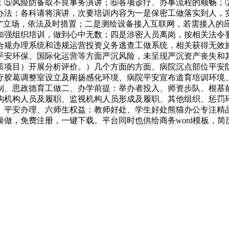
；⑤风险防备取不良事务演讲；⑥各项诊疗、办事流程的顺畅；
办法；各科请将演讲，次要培训内容为一是保密工做落实到人，
零”立场，依法及时措置；二是测绘设备接入互联网，若需接入的
加强组织培训，做到心中无数；四是涉密人员离岗，按相关法令
、合规办理系统和违规运营投资义务逃查工做系统，相关获得无效
平安环保、国际化运营等方面严沉风险，未呈现严沉资产丧失和
策项目）开展分析评价。）几个方面的方面、病院沉点部位平安
疗胶葛调整室设立及阐扬感化环境、病院平安宣布道育培训环境
制、思政德育工做二、办学前提：举办者投入、师资步队、根基
构机构人员及履职、监视机构人员形成及履职、其他组织、惩罚
安办理、六师生权益：教师好处、学生好处熊猫办公专注精品Wor
免费注册，一键下载。平台同时也供给商务word模板，简历word