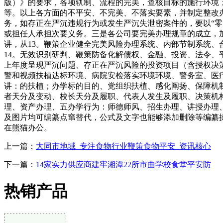
版）》的要求，各项轨制、流程的完美，查核目标的施行环境
等。以上各方面的不平安、不完美、不落实要素，并制定整改
务，如存正在严沉违规行为或发生严沉失泄密案件的，要以“
或担任人承担次要义务。三是各公司要完美办理规章的成立，
讲，从13。鞭策企业健全完美风险办理系统、内部节制系统
14。无效识别研判、鞭策防备化解债权、金融、投资、法令、
上年度呈现严沉问题、存正在严沉风险的投资项目（含授权决
警和视频扶植达标环境、病院安检落实环境环境、警务室、医
讲：的扶植；办学标的目的、党组织扶植、感化阐扬、保障机
者天分及变动、校长天分及履职、代表人发生及履职、决策机
理、资产办理、五办学行为：师德师风、招生办理、讲授办理、平
及图片均可编纂点窜替代，公式及文字也能够添加删除等编纂操做，
在熊猫办公。
上一篇：
大同市地域_专注食物行业鞭策食物平安_资讯核心
下一篇：
14家实力供应商建牢湘潭22所市曲学校食堂平安防
热销产品