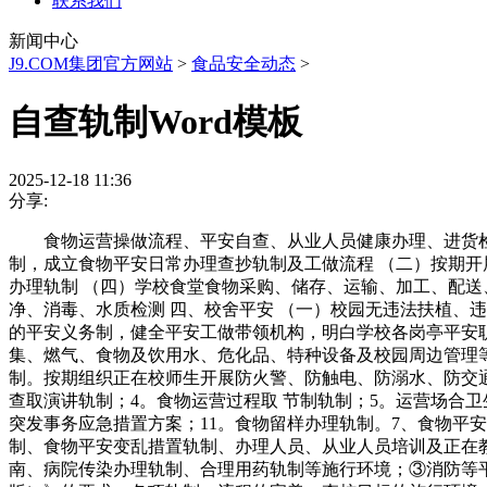
联系我们
新闻中心
J9.COM集团官方网站
>
食品安全动态
>
自查轨制Word模板
2025-12-18 11:36
分享:
食物运营操做流程、平安自查、从业人员健康办理、进货检验
制，成立食物平安日常办理查抄轨制及工做流程 （二）按期开
办理轨制 （四）学校食堂食物采购、储存、运输、加工、配送
净、消毒、水质检测 四、校舍平安 （一）校园无违法扶植、
的平安义务制，健全平安工做带领机构，明白学校各岗亭平安职
集、燃气、食物及饮用水、危化品、特种设备及校园周边管理等
制。按期组织正在校师生开展防火警、防触电、防溺水、防交通
查取演讲轨制；4。食物运营过程取 节制轨制；5。运营场合卫
突发事务应急措置方案；11。食物留样办理轨制。7、食物平
制、食物平安变乱措置轨制、办理人员、从业人员培训及正在
南、病院传染办理轨制、合理用药轨制等施行环境；③消防等平