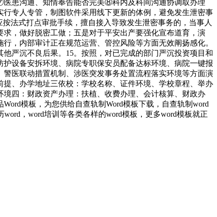
⑦医患沟通、知情奉告能否完美⑧科内及科间沟通协调取办理
实行专人专管，制图软件采用线下更新的体例，避免发生泄密事
应按法式打点审批手续，擅自接入导致发生泄密事务的，当事人
要求，做好脱密工做；五是对于平安出产要强化宣布道育，演
施行，内部审计正在规范运营、管控风险等方面无效阐扬感化。
其他严沉不良后果。15。按照，对已完成的部门严沉投资项目和
防护设备安拆环境、病院专职保安员配备达标环境、病院一键报
、警医联动措置机制、涉医突发事务处置流程落实环境等方面演
前提、办学地址三依校：学校名称、证件环境、学校章程、举办
环境四：财政资产办理：扶植、收费办理、会计核算、财政办
d模板，为您供给自查轨制Word模板下载，自查轨制word
，word培训等各类各样的word模板，更多word模板就正