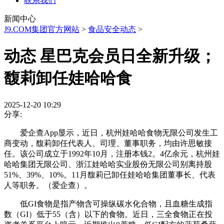
联系我们
新闻中心
J9.COM集团官方网站
>
食品安全动态
>
动态 星巴克会员日全新升级；
馥莉卸任娃哈哈食
2025-12-20 10:29
分享:
爱企查App显示，近日，杭州娃哈哈食物无限公司发生工
商变动，馥莉卸任代表人、司理、董事职务，均由许思敏接
任。该公司成立于1992年10月，注册本钱2。4亿余元，杭州娃
哈哈集团无限公司、浙江娃哈哈实业股份无限公司别离持股
51%、39%、10%。11月馥莉已卸任娃哈哈集团董事长、代表
人等职务。（爱企查）。
低GI食物是指产物含可操纵碳水化合物，且血糖生成指
数（GI）低于55（含）以下的食物。近日，三全食物正在投