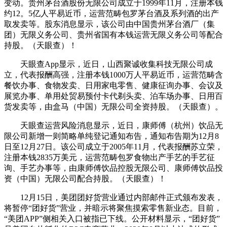
变动。贵州茅台酒股份无限公司成立于1999年11月，注册本钱
约12。5亿人平易近币，运营范畴包罗茅台酒及系列酒的出产
取发卖等。股东消息显示，该公司由中国贵州茅台酒厂（集
团）无限义务公司、贵州省国有本钱运营无限义务公司等配合
持股。（天眼查）！
天眼查App显示，近日，山西聚诚收集科技无限公司成
立，代表报酬高强，注册本钱1000万人平易近币，运营范畴含
餐饮办事、食物发卖、日用家电零售、健康征询办事、会议及
展览办事、单用处贸易预付卡代剃头卖、泊车场办事、日用百
货发卖等，由盒马（中国）无限公司全资持股。（天眼查）。
天眼查运营风险消息显示，近日，康师傅（杭州）饮品无
限公司新增一则简略单纯登记通知布告，通知布告期为12月8
日至12月27日。该公司成立于2005年11月，代表报酬苏立荣，
注册本钱2835万美元，运营范畴包罗食物出产手艺的手艺征
询、手艺办事等，由康师傅饮品控股无限公司、康师傅饮品投
资（中国）无限公司配合持股。（天眼查）！
12月15日，美团团好货营业通过内部邮件正式颁布发表，
将暂停“团好货”营业，并暗示将聚焦摸索零售新业态。目前，
“美团APP”侧相关入口被指已下线。公开材料显示，“团好货”