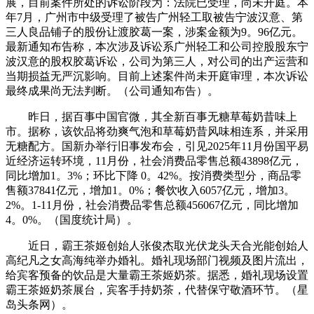
展，目前案件所处的诉讼阶段为：法院已受理，尚未开庭。本
年7月，广州市中级受理了被告广州轻工取被告宁波汉意、第
三人良品铺子的股份让渡胶葛一案，涉案金额为9。96亿元。
最新通知布告称，本次涉及诉讼系广州轻工和公司控股股东宁
波汉意的股权胶葛诉讼，公司为第三人，对公司的出产运营和
当期损益无严沉影响。目前上述案件尚未开庭审理，本次诉讼
最终成果尚无法判断。（公司通知布告）。
昨日，据百事中国官微，其全新百事无糖草莓奶昔味上
市。据称，该饮品将劲爽气泡和草莓奶昔风味相连系，并采用
无糖配方。国新办举行旧事发布会，引见2025年11月份国平易
近经济运转环境，11月份，社会消费品零售总额43898亿元，
同比增加1。3%；环比下降 0。42%。按消费类型分，商品零
售额37841亿元，增加1。0%；餐饮收入6057亿元，增加3。
2%。1-11月份，社会消费品零售总额456067亿元，同比增加
4。0%。（国度统计局）。
近日，霸王茶姬创始人张俊杰取光伏龙头天合光能创始人
高纪凡之女高海纯举办婚礼。婚礼现场部门视频及图片流出，
给宾客预备的饮品是大量霸王茶姬奶茶。据悉，婚礼现场设置
霸王茶姬奶茶展台，宾客手持奶茶，代替保守敬酒环节。（星
岛头条网）。