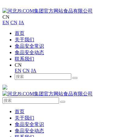
CN
EN
CN
JA
首页
关于我们
食品安全常识
食品安全动态
联系我们
CN
EN
CN
JA
首页
关于我们
食品安全常识
食品安全动态