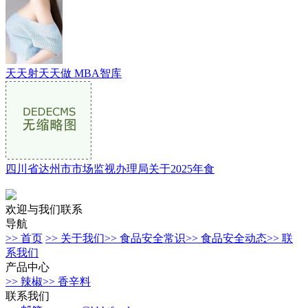
天天射天天做 MBA智库
四川省达州市市场监视办理局关于2025年食
欢迎与我们联系
导航
>> 首页
>> 关于我们
>> 食品安全常识
>> 食品安全动态
>> 联
系我们
产品中心
>> 辣椒
>> 香辛料
联系我们