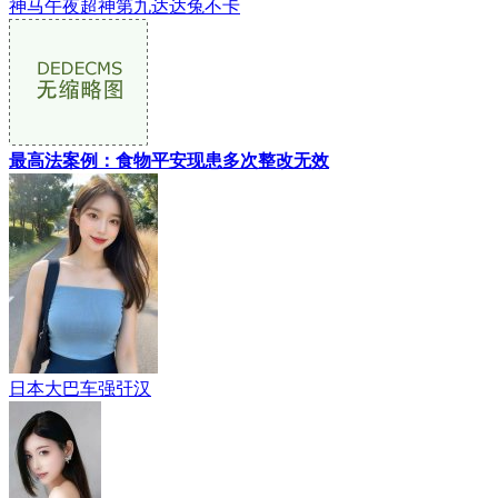
神马午夜超神第九达达兔不卡
最高法案例：食物平安现患多次整改无效
日本大巴车强㢨汉