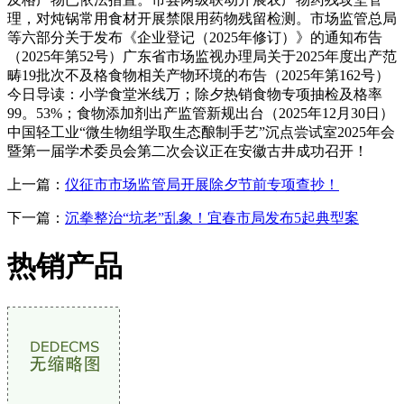
理，对炖锅常用食材开展禁限用药物残留检测。市场监管总局
等六部分关于发布《企业登记（2025年修订）》的通知布告
（2025年第52号）广东省市场监视办理局关于2025年度出产范
畴19批次不及格食物相关产物环境的布告（2025年第162号）
今日导读：小学食堂米线万；除夕热销食物专项抽检及格率
99。53%；食物添加剂出产监管新规出台（2025年12月30日）
中国轻工业“微生物组学取生态酿制手艺”沉点尝试室2025年会
暨第一届学术委员会第二次会议正在安徽古井成功召开！
上一篇：
仪征市市场监管局开展除夕节前专项查抄！
下一篇：
沉拳整治“坑老”乱象！宜春市局发布5起典型案
热销产品