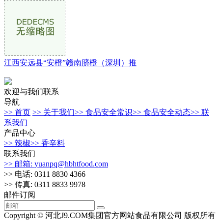
江西安远县“安橙”赣南脐橙（深圳）推
欢迎与我们联系
导航
>> 首页
>> 关于我们
>> 食品安全常识
>> 食品安全动态
>> 联
系我们
产品中心
>> 辣椒
>> 香辛料
联系我们
>> 邮箱: yuanpq@hbhtfood.com
>> 电话: 0311 8830 4366
>> 传真: 0311 8833 9978
邮件订阅
Copyright © 河北J9.COM集团官方网站食品有限公司 版权所有