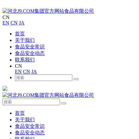
CN
EN
CN
JA
首页
关于我们
食品安全常识
食品安全动态
联系我们
CN
EN
CN
JA
首页
关于我们
食品安全常识
食品安全动态