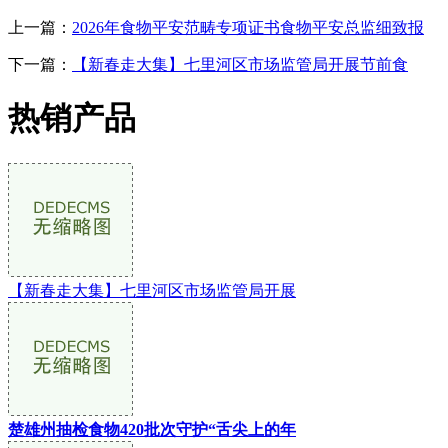
上一篇：
2026年食物平安范畴专项证书食物平安总监细致报
下一篇：
【新春走大集】七里河区市场监管局开展节前食
热销产品
【新春走大集】七里河区市场监管局开展
楚雄州抽检食物420批次守护“舌尖上的年