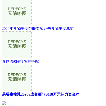
2026年食物平安范畴专项证书食物平安总监
食物语t0阵容怎样搭配
易瑞生物涨209%成交额478018万元从力资金净