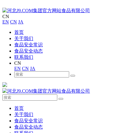
CN
EN
CN
JA
首页
关于我们
食品安全常识
食品安全动态
联系我们
CN
EN
CN
JA
首页
关于我们
食品安全常识
食品安全动态