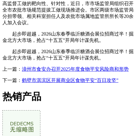
高监督工做的靶向性、针对性，近日，市市场监管局组织召开
全市农批市场规范提拔工做现场推进会。市区两级市场监管局
分担带领、相关科室担任人及农批市场属地监管所所长等20余
人加入会议。
起步即超越，2026山东春季临沂糖酒会展位招商过半！掘
金北方大市场，抢占“十五五”开局年计谋先机。
起步即超越，2026山东春季临沂糖酒会展位招商过半！掘
金北方大市场，抢占“十五五”开局年计谋先机。
上一篇：
漳州市食安办召开2025年度食物平安风险商和形势
下一篇：
鹤壁市淇滨区开展商业区食物平安“百日攻坚”
热销产品