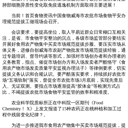
肺部细胞异质性变化取免疫逃逸机制方面取得主要进展！
当前！首页食物资讯中国食物威海市农批市场食物平安办
理规范提拔工做现场会召开。
会议要求，要提高坐位，取人平易近群众日常糊口互相关
注，是省、市食物平安整治的沉点，各级市场监管部分要结实
开展好食用农产物集中买卖市场规范提拔步履。要压实市场从
体义务，进修自创威海市农副产物批发市场规范提拔经验，通
过专题培训、督导约谈等形式，加强对市场创办者和办理者的
义务教育，指点、催促市场创办方和入场发卖者严酷恪守《食
用农产物市场发卖质量平安监视办理法子》等律例要求，切实
提拔义务认识和合规认识。要严酷落实要求，持续抓好农批市
场“五项轨制”落实，督促全市农批市场3月底前，实现先查后
入、无证双测。要指点市场逐渐提高“胶体金”等检测方式占
比，不竭提拔农批市场食物平安监管的效率和精准度。
农业科学院质标所正在中科院一区期刊《Food
Chemistry！ X》上发文报道了15种农药正在桃种植和加工过
程中残留变化纪律？。
为进一步推进我市食用农产物集中买卖市场规范提拔，提