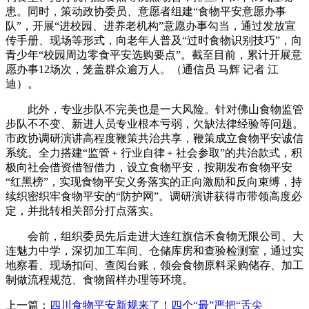
患。同时，策动政协委员、意愿者组建“食物平安意愿办事
队”，开展“进校园、进养老机构”意愿办事勾当，通过发放宣
传手册、现场等形式，向老年人普及“过时食物识别技巧”，向
青少年“校园周边零食平安选购要点”。截至目前，累计开展意
愿办事12场次，笼盖群众逾万人。（通信员 马辉 记者 江
迪）。
此外，专业步队不完美也是一大风险。针对佛山食物监管
步队不不变、新进人员专业根本亏弱，欠缺法律经验等问题。
市政协调研演讲高程度鞭策共治共享，鞭策成立食物平安诚信
系统。全力搭建“监管﹢行业自律﹢社会参取”的共治款式，积
极向社会借资借智借力，设立食物平安，按期发布食物平安
“红黑榜”，实现食物平安义务落实的正向激励和反向束缚，持
续织密织牢食物平安的“防护网”。调研演讲获得市带领高度必
定，并批转相关部分打点落实。
会前，组织委员先后走进大连红旗信禾食物无限公司、大
连魅力中学，深切加工车间、仓储库房和查验检测室，通过实
地察看、现场扣问、查阅台账，领会食物原料采购储存、加工
制做流程规范、食物留样办理等环境。
上一篇：
四川食物平安新规来了！四个“最”严把“舌尖