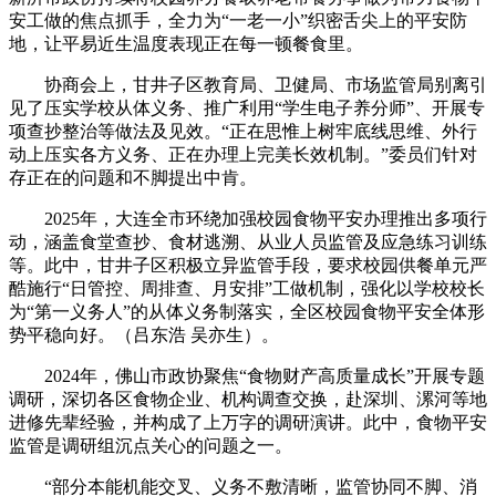
安工做的焦点抓手，全力为“一老一小”织密舌尖上的平安防
地，让平易近生温度表现正在每一顿餐食里。
协商会上，甘井子区教育局、卫健局、市场监管局别离引
见了压实学校从体义务、推广利用“学生电子养分师”、开展专
项查抄整治等做法及见效。“正在思惟上树牢底线思维、外行
动上压实各方义务、正在办理上完美长效机制。”委员们针对
存正在的问题和不脚提出中肯。
2025年，大连全市环绕加强校园食物平安办理推出多项行
动，涵盖食堂查抄、食材逃溯、从业人员监管及应急练习训练
等。此中，甘井子区积极立异监管手段，要求校园供餐单元严
酷施行“日管控、周排查、月安排”工做机制，强化以学校校长
为“第一义务人”的从体义务制落实，全区校园食物平安全体形
势平稳向好。（吕东浩 吴亦生）。
2024年，佛山市政协聚焦“食物财产高质量成长”开展专题
调研，深切各区食物企业、机构调查交换，赴深圳、漯河等地
进修先辈经验，并构成了上万字的调研演讲。此中，食物平安
监管是调研组沉点关心的问题之一。
“部分本能机能交叉、义务不敷清晰，监管协同不脚、消