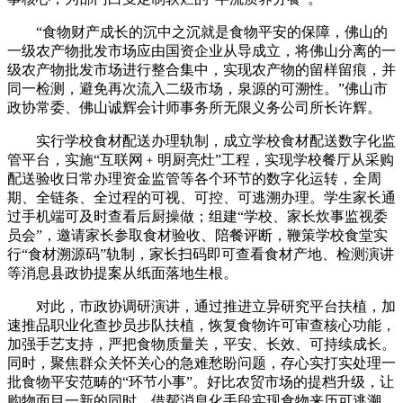
“食物财产成长的沉中之沉就是食物平安的保障，佛山的
一级农产物批发市场应由国资企业从导成立，将佛山分离的一
级农产物批发市场进行整合集中，实现农产物的留样留痕，并
同一检测，避免再次流入二级市场，泉源的可溯性。”佛山市
政协常委、佛山诚辉会计师事务所无限义务公司所长许辉。
实行学校食材配送办理轨制，成立学校食材配送数字化监
管平台，实施“互联网﹢明厨亮灶”工程，实现学校餐厅从采购
配送验收日常办理资金监管等各个环节的数字化运转，全周
期、全链条、全过程的可视、可控、可逃溯办理。学生家长通
过手机端可及时查看后厨操做；组建“学校、家长炊事监视委
员会”，邀请家长参取食材验收、陪餐评断，鞭策学校食堂实
行“食材溯源码”轨制，家长扫码即可查看食材产地、检测演讲
等消息县政协提案从纸面落地生根。
对此，市政协调研演讲，通过推进立异研究平台扶植，加
速推品职业化查抄员步队扶植，恢复食物许可审查核心功能，
加强手艺支持，严把食物质量关，平安、长效、可持续成长。
同时，聚焦群众关怀关心的急难愁盼问题，存心实打实处理一
批食物平安范畴的“环节小事”。好比农贸市场的提档升级，让
购物面目一新的同时，借帮消息化手段实现食物来历可逃溯、