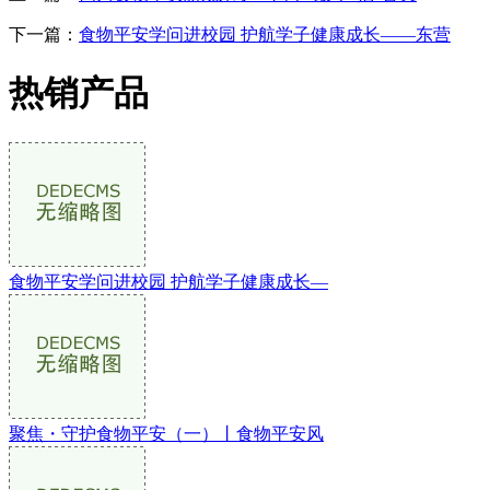
下一篇：
食物平安学问进校园 护航学子健康成长——东营
热销产品
食物平安学问进校园 护航学子健康成长—
聚焦・守护食物平安（一）丨食物平安风