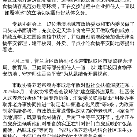
食物储存规范办理等环境，正在交换过程中企业担任人一直以
“如履薄冰”的立场切实履行好从体义务。
专题协商会上，17位港澳地域市政协委员和市内委员做了
口头或书面讲话，充实必定天津市食物平安工做取得的成效，
持续五年正在国度查核中获评，并就自创港澳经验加强天津食
物平安管理，建牢校园、外卖、早点小吃食物平安防地等提出
看法。
4月上旬，普兰店区政协副张胜涛带队取区市场监视办理
局、教育局、卫健局等部分担任人一道，以“建牢校园食物平
安防地，守护师生舌尖平安”为从题结合开展视察。
市政协将养老帮餐办事取老年敌对型社会扶植深度连系，
2025年8月，市政协常委会会议环绕“建立医养连系型、社区嵌
入式养老分析体”开展专题协商，汇聚委员聪慧提出“用餐办事
取养老办事协同推进”“制定老年餐适老化尺度”等6条，为政策
制定供给参考。市政协王君送带队深切7家养老机构、4家食堂
实地调研，既察看食材储存、后厨卫生等平安环节，也坐正在
白叟身边倾听他们对餐食的实正在针对部门白叟反映的“饭菜
偏硬、品味未便”等问题，当即协保养老机构结合社区卫生办
事核心，为部门白叟定制软烂的“半流质养分餐”。