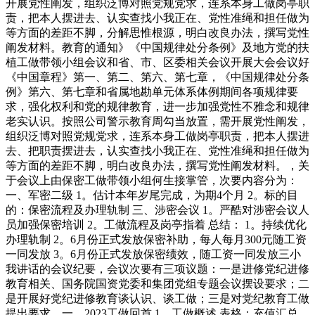
开展党性阐发，组织泛博对照党规党求，连系本身工做岗亭职
责，把本人摆进去、认实查找小我正在、党性准绳和担任做为
等方面的差距不脚，分解思惟根源，明白改良办法，撰写党性
阐发材料。教育的通知》《中国规律处分条例》及地方党的扶
植工做带领小组会议和省、市、区委相关会议开展大会会议好
《中国章程》第一、第二、第六、第七章，《中国规律处分条
例》第六、第七章和省属地勘单元体系体例期间各项规律要
求，强化权利和党的规律教育，进一步加强党性不雅念和规律
老实认识。按照公司警示教育周勾当放置，需开展党性阐发，
组织泛博对照党规党求，连系本身工做岗亭职责，把本人摆进
去、把职责摆进去，认实查找小我正在、党性准绳和担任做为
等方面的差距不脚，明白改良办法，撰写党性阐发材料。，关
于会议上由保密工做带领小组何生接掌管，次要内容分为：
一、军密二级 1。估计本年岁尾完成，为期4个月 2。标的目
的：保密流程及办理轨制 三、涉密会议 1。严酷对涉密会议人
员加强保密培训 2。工做流程及岗亭指着 总结： 1。持续优化
办理轨制 2。6月份正式发放保密补助，每人每月300元随工资
一同发放 3。6月份正式发放保密绩效，随工资一同发放三小
我讲话的会议纪要，会议次要有三项议题：一是进修党纪进修
教育相关、国务院国资党委和集团党组专题会议摆设要求；二
是开展好党纪进修教育谈认识、谈工做；三是对党纪教育工做
提出要求。一、2023工做回首 1、工做概述 表格：充值汇总