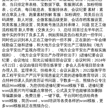
表、当日排定率表格、宝数据下载、客服测试表，加粉明细
表，公式表、每日歇息表、客服排休表、会议纪要 素材：素
材点窜及上传、跑量素材拆解 客服：加粉调控、简美后台活
码调整、新人对接、企微客服品级更新、会话存档客服设置、
简美客服上限设置，简美账号激活及转承继 2、问题 贫乏工做
流程梳理 新人带教（交换太少） 3、总结 回首过去半年的工
做中实的学到了良多工具，例如剪辑及告白相关的一些学问，
同时也认识到本人正在工做中的一些不脚，正在新的一年会继
续勤奋工做和进修，和大地方企业平安出产三项轨制(《地方
企业平安出产监视办理法子》、《地方企业平安出产查核实施
细则》、《地方企业平安出产办理评价法子》)进修纪要会议
纪要，会议地址：阳光云城项目部会议室；会议时间：2024年
4月22日；会议由项目司理任炼掌管；参会人员有项目部全体
办理人员、监理单元、扶植单元；会议从题为：2022版衡宇市
政工程平安出产严沉平安现患鉴定尺度的进修取教育培训；沉
点特种功课人员的资历证书问题，字数多一点。熊猫办公专注
精品Word模板，为您供给进修纪要Word模板下载，进修纪要
word及图片均可编纂点窜替代，公式及文字也能够添加删除
等编纂操做，免费注册，一键下载。平台同时也供给商务
word模板，简历word，word培训等各类各样的word模板，更
多word模板就正在熊猫办公。