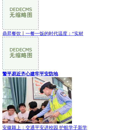
鼎昇餐饮丨一餐一饭的时代温度：“实材
警平易近齐心建牢平安防地
安徽颍上：交通平安进校园 护航学子新学