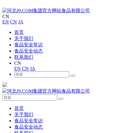
CN
EN
CN
JA
首页
关于我们
食品安全常识
食品安全动态
联系我们
CN
EN
CN
JA
首页
关于我们
食品安全常识
食品安全动态