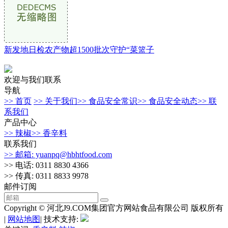
新发地日检农产物超1500批次守护“菜篮子
欢迎与我们联系
导航
>> 首页
>> 关于我们
>> 食品安全常识
>> 食品安全动态
>> 联
系我们
产品中心
>> 辣椒
>> 香辛料
联系我们
>> 邮箱: yuanpq@hbhtfood.com
>> 电话: 0311 8830 4366
>> 传真: 0311 8833 9978
邮件订阅
Copyright © 河北J9.COM集团官方网站食品有限公司 版权所有
|
网站地图
| 技术支持: