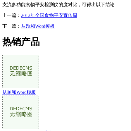
支流多功能食物平安检测仪的度对比，可得出以下结论！
上一篇：
2013年全国食物平安宣传周
下一篇：
从题和Word模板
热销产品
从题和Word模板