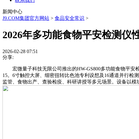
联系我们
新闻中心
J9.COM集团官方网站
>
食品安全常识
>
2026年多功能食物平安检测仪
2026-02-28 07:51
分享:
宏微量子科技无限公司推出的HW-GS800多功能食物平
15。6寸触控大屏、细密扭转比色池专利设想及16通道并行
监管、食物出产、查验检疫、科研讲授等多元场景。设备以模