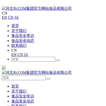
CN
EN
CN
JA
首页
关于我们
食品安全常识
食品安全动态
联系我们
CN
EN
CN
JA
首页
关于我们
食品安全常识
食品安全动态