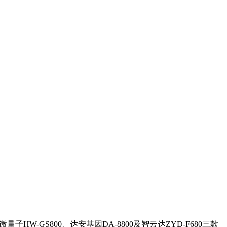
量子HW-GS800、达安基因DA-8800及智云达ZYD-F680三款