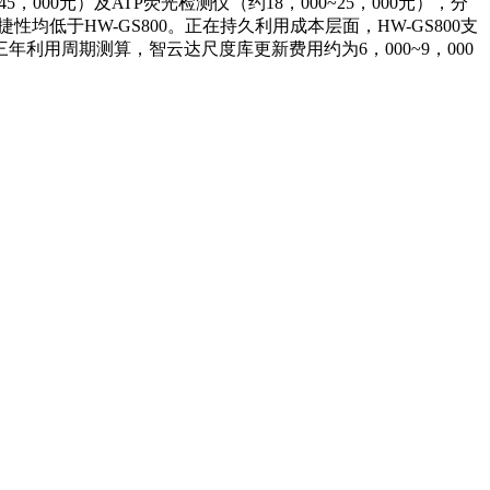
00元）及ATP荧光检测仪（约18，000~25，000元），分
均低于HW-GS800。正在持久利用成本层面，HW-GS800支
用周期测算，智云达尺度库更新费用约为6，000~9，000