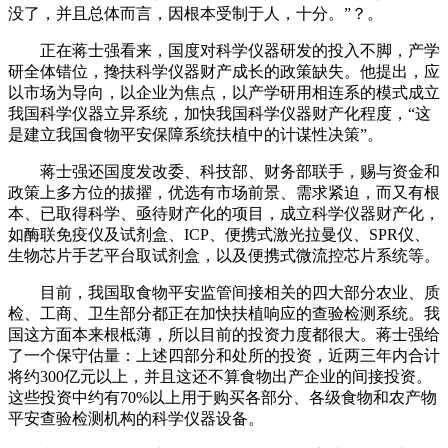
没了，并且总体而言，因根本受制于人，十分。”？。
正在蒋士强看来，国度对科学仪器研发的投入不脚，产学
研全体错位，搀扶科学仪器财产成长的政策缺失。他提出，应
以市场为导向，以企业为焦点，以产学研用相连系的模式成立
我国科学仪器立异系统，加快我国科学仪器财产化程度，“这
是建立我国食物平安保障系统扶植中的计谋性决策”。
蒋士强还国度发改委、科技部、财务部联手，赐与资金和
政策上多方位的拔擢，优选有市场前景、需求紧迫，而又有根
本、已取得科学、亟待财产化的项目，成立科学仪器财产化，
如酶联免疫仪及试剂盒、ICP、便携式激光拉曼仪、SPR仪、
生物芯片手艺平台取试剂盒，以及便携式微流控芯片系统等。
目前，我国取食物平安监管间接相关的四大部分农业、质
检、工商、卫生部分都正在加快扶植响应的查验检测系统。我
国这方面本来根柢薄，所以目前的投资力度都很大。蒋士强给
了一个保守估量：上述四部分和处所的投资，近两三年内合计
将约300亿元以上，并且这还不算食物出产企业的间接投资。
这些投资中约有70%以上用于购买各部分、各级食物和农产物
平安查验检测机构的科学仪器设备。