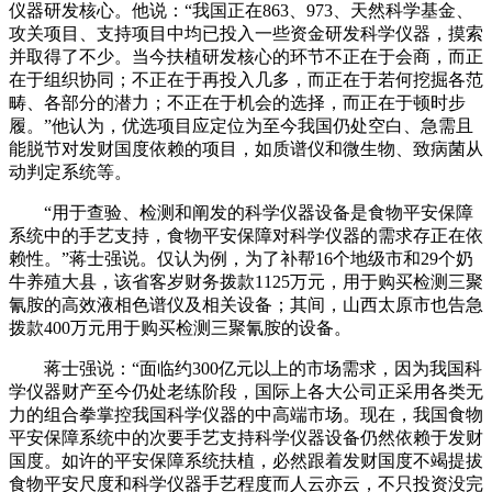
仪器研发核心。他说：“我国正在863、973、天然科学基金、
攻关项目、支持项目中均已投入一些资金研发科学仪器，摸索
并取得了不少。当今扶植研发核心的环节不正在于会商，而正
在于组织协同；不正在于再投入几多，而正在于若何挖掘各范
畴、各部分的潜力；不正在于机会的选择，而正在于顿时步
履。”他认为，优选项目应定位为至今我国仍处空白、急需且
能脱节对发财国度依赖的项目，如质谱仪和微生物、致病菌从
动判定系统等。
“用于查验、检测和阐发的科学仪器设备是食物平安保障
系统中的手艺支持，食物平安保障对科学仪器的需求存正在依
赖性。”蒋士强说。仅认为例，为了补帮16个地级市和29个奶
牛养殖大县，该省客岁财务拨款1125万元，用于购买检测三聚
氰胺的高效液相色谱仪及相关设备；其间，山西太原市也告急
拨款400万元用于购买检测三聚氰胺的设备。
蒋士强说：“面临约300亿元以上的市场需求，因为我国科
学仪器财产至今仍处老练阶段，国际上各大公司正采用各类无
力的组合拳掌控我国科学仪器的中高端市场。现在，我国食物
平安保障系统中的次要手艺支持科学仪器设备仍然依赖于发财
国度。如许的平安保障系统扶植，必然跟着发财国度不竭提拔
食物平安尺度和科学仪器手艺程度而人云亦云，不只投资没完