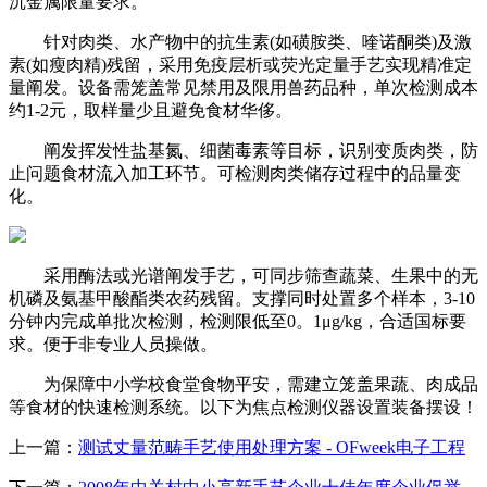
沉金属限量要求。
针对肉类、水产物中的抗生素(如磺胺类、喹诺酮类)及激
素(如瘦肉精)残留，采用免疫层析或荧光定量手艺实现精准定
量阐发。设备需笼盖常见禁用及限用兽药品种，单次检测成本
约1-2元，取样量少且避免食材华侈。
阐发挥发性盐基氮、细菌毒素等目标，识别变质肉类，防
止问题食材流入加工环节。可检测肉类储存过程中的品量变
化。
采用酶法或光谱阐发手艺，可同步筛查蔬菜、生果中的无
机磷及氨基甲酸酯类农药残留。支撑同时处置多个样本，3-10
分钟内完成单批次检测，检测限低至0。1μg/kg，合适国标要
求。便于非专业人员操做。
为保障中小学校食堂食物平安，需建立笼盖果蔬、肉成品
等食材的快速检测系统。以下为焦点检测仪器设置装备摆设！
上一篇：
测试丈量范畴手艺使用处理方案 - OFweek电子工程