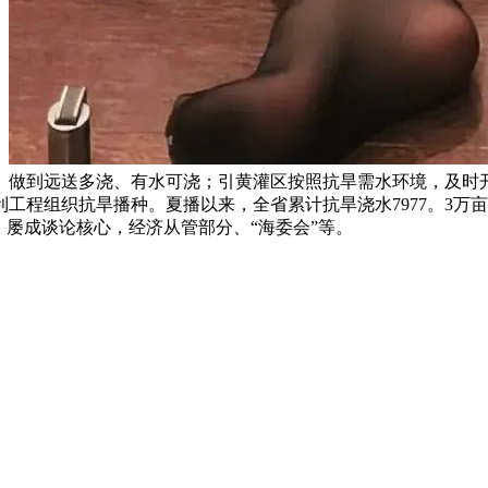
。
、做到远送多浇、有水可浇；引黄灌区按照抗旱需水环境，及时
利工程组织抗旱播种。夏播以来，全省累计抗旱浇水7977。3
，屡成谈论核心，经济从管部分、“海委会”等。