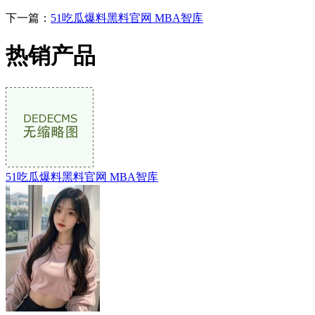
下一篇：
51吃瓜爆料黑料官网 MBA智库
热销产品
51吃瓜爆料黑料官网 MBA智库