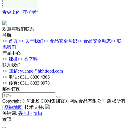
舌尖上的“守护者”
欢迎与我们联系
导航
>> 首页
>> 关于我们
>> 食品安全常识
>> 食品安全动态
>> 联
系我们
产品中心
>> 辣椒
>> 香辛料
联系我们
>> 邮箱: yuanpq@hbhtfood.com
>> 电话: 0311 8830 4366
>> 传真: 0311 8833 9978
邮件订阅
Copyright © 河北J9.COM集团官方网站食品有限公司 版权所有
|
网站地图
| 技术支持:
关键词:
香辛料
辣椒
置顶