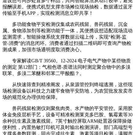
道设想可同步处置多个样品，共同智能算法从动计较率，避免
报酬误差。便携式机型支撑市场摊位现场抽检，数据通过蓝牙
传输至手机APP，实现检测消息立即共享！
多功能食物平安检测仪集成农药残留、兽药残留、沉金
属、食物添加剂等检测功能于一体，其便携设想适配现场流动
监测需求，智能操做系统支撑数据云端上传，实现“检测-监
管-消费”的消息闭环。消费者通过扫描二维码即可查询产物检
测成果，加强市场通明度取消费决心。
专家解读GB/T 39560。12-2024 电子电气产物中某些物质
的测定 第12部门：气相色谱-质谱法同时测定聚合物中的多溴
联苯、多溴二苯醚和邻苯二甲酸酯？。
从快速筛查到精准阐发，从泉源管控到终端逃溯，这些现
场检测设备以科技之力建牢食物平安防地，为农贸批发发卖市
场的规范化办理供给保障。
兽药残留检测仪则聚焦肉类、水产物的平安管控。采用胶
体金免疫层析手艺，设备可精准检测莱克多巴胺、氯霉素等30
余种抗生素及激素残留。7英寸触控屏取ARM处置器保障操做
便利性，内置热敏打印机可及时输出检测演讲。部门高端型号
支撑多参数联测，同步完成抗生素、激素等项目检测，满脚市