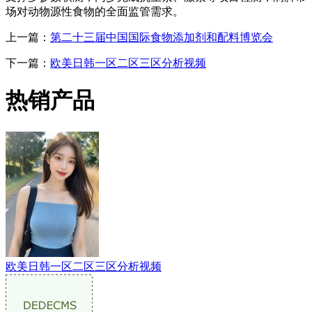
场对动物源性食物的全面监管需求。
上一篇：
第二十三届中国国际食物添加剂和配料博览会
下一篇：
欧美日韩一区二区三区分析视频
热销产品
欧美日韩一区二区三区分析视频