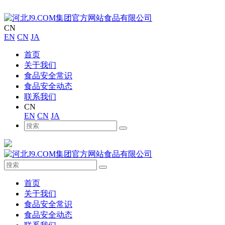
CN
EN
CN
JA
首页
关于我们
食品安全常识
食品安全动态
联系我们
CN
EN
CN
JA
首页
关于我们
食品安全常识
食品安全动态