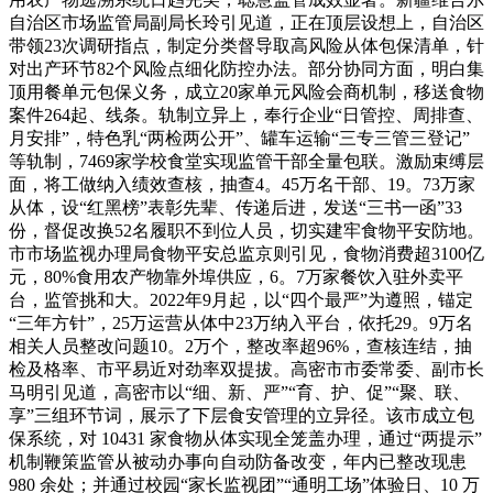
自治区市场监管局副局长玲引见道，正在顶层设想上，自治区
带领23次调研指点，制定分类督导取高风险从体包保清单，针
对出产环节82个风险点细化防控办法。部分协同方面，明白集
顶用餐单元包保义务，成立20家单元风险会商机制，移送食物
案件264起、线条。轨制立异上，奉行企业“日管控、周排查、
月安排”，特色乳“两检两公开”、罐车运输“三专三管三登记”
等轨制，7469家学校食堂实现监管干部全量包联。激励束缚层
面，将工做纳入绩效查核，抽查4。45万名干部、19。73万家
从体，设“红黑榜”表彰先辈、传递后进，发送“三书一函”33
份，督促改换52名履职不到位人员，切实建牢食物平安防地。
市市场监视办理局食物平安总监京则引见，食物消费超3100亿
元，80%食用农产物靠外埠供应，6。7万家餐饮入驻外卖平
台，监管挑和大。2022年9月起，以“四个最严”为遵照，锚定
“三年方针”，25万运营从体中23万纳入平台，依托29。9万名
相关人员整改问题10。2万个，整改率超96%，查核连结，抽
检及格率、市平易近对劲率双提拔。高密市市委常委、副市长
马明引见道，高密市以“细、新、严”“育、护、促”“聚、联、
享”三组环节词，展示了下层食安管理的立异径。该市成立包
保系统，对 10431 家食物从体实现全笼盖办理，通过“两提示”
机制鞭策监管从被动办事向自动防备改变，年内已整改现患
980 余处；并通过校园“家长监视团”“通明工场”体验日、10 万