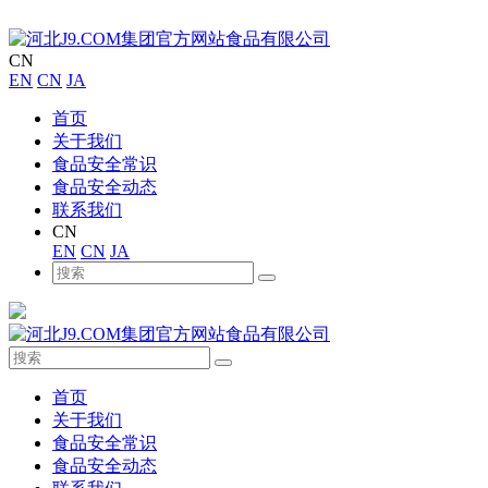
CN
EN
CN
JA
首页
关于我们
食品安全常识
食品安全动态
联系我们
CN
EN
CN
JA
首页
关于我们
食品安全常识
食品安全动态