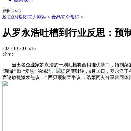
联系我们
新闻中心
J9.COM集团官方网站
>
食品安全常识
>
从罗永浩吐槽到行业反思：预制
2025-10-30 05:16
分享:
当出名企业家罗永浩的一则吐槽将西贝推优势口，预制菜的 “身
“现做” 取 “复热” 的鸿沟。
据密度财经，9月10日，罗永浩
言论敏捷激发热议，# 西贝预制菜争议 ，浩繁网友分享雷同体验，