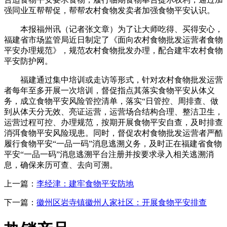
强同业互帮帮促，帮帮农村食物发卖者加强食物平安认识。
本报福州讯（记者张文章）为了让大师吃得、买得安心，
福建省市场监管局近日制定了《面向农村食物批发运营者食物
平安办理规范》，规范农村食物批发办理，配合建牢农村食物
平安防护网。
福建通过集中培训或走访等形式，针对农村食物批发运营
者每年至多开展一次培训，督促指点其落实食物平安从体义
务，成立食物平安风险管控清单，落实“日管控、周排查、做
到从体天分无效、亮证运营，运营场合结构合理、整洁卫生，
运营过程可控、办理规范，按期开展食物平安自查，及时排查
消弭食物平安风险现患。同时，督促农村食物批发运营者严酷
履行食物平安“一品一码”消息逃溯义务，及时正在福建省食物
平安“一品一码”消息逃溯平台注册并按要求录入相关逃溯消
息，确保来历可查、去向可溯。
上一篇：
李经津：建牢食物平安防地
下一篇：
徽州区岩寺镇徽州人家社区：开展食物平安排查