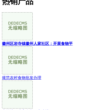
热销产品
徽州区岩寺镇徽州人家社区：开展食物平
规范农村食物批发办理