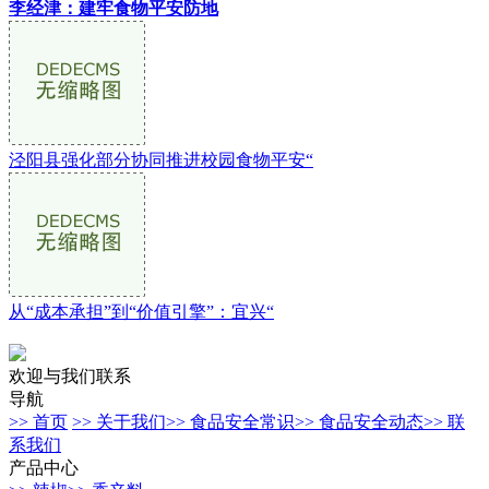
李经津：建牢食物平安防地
泾阳县强化部分协同推进校园食物平安“
从“成本承担”到“价值引擎”：宜兴“
欢迎与我们联系
导航
>> 首页
>> 关于我们
>> 食品安全常识
>> 食品安全动态
>> 联
系我们
产品中心