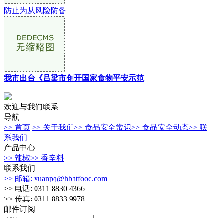
防止为从风险防备
我市出台《吕梁市创开国家食物平安示范
欢迎与我们联系
导航
>> 首页
>> 关于我们
>> 食品安全常识
>> 食品安全动态
>> 联
系我们
产品中心
>> 辣椒
>> 香辛料
联系我们
>> 邮箱: yuanpq@hbhtfood.com
>> 电话: 0311 8830 4366
>> 传真: 0311 8833 9978
邮件订阅