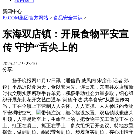
联系我们
新闻中心
J9.COM集团官方网站
>
食品安全常识
>
东海双店镇：开展食物平安宣
传 守护“舌尖上的
2025-11-19 23:10
分享:
扬子晚报网11月17日讯（通信员 戚凤阁 宋彦伟 记者 孙
锐）平易近以食为天，食以安为先。连日来，东海县双店镇新
时代文明实践所联手各单元，积极带动社会力量参取，细心组
织开展茉莉花开文艺曲通车“尚德守法 共享食安”从题宣传勾
当，正在全镇上下营制人人关怀、人人支撑、人人参取的食物
平安稠密空气。
带领注沉，细心摆设放置。双店镇以党建为
引领，人平易近至上，生命至上的，把食物平安工做放正在心
上、扛正在肩上、抓正在手上，多次组织召开会议、特地放置
摆设，做到到位、组织带领到位、步履落实到位，存心用情守