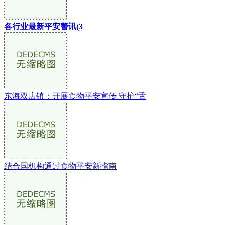
各行业最新平安警讯(3
东海双店镇：开展食物平安宣传 守护“舌
结合国机构通过食物平安新指南