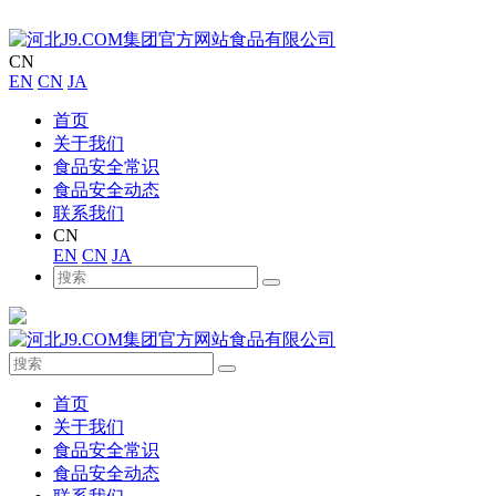
CN
EN
CN
JA
首页
关于我们
食品安全常识
食品安全动态
联系我们
CN
EN
CN
JA
首页
关于我们
食品安全常识
食品安全动态