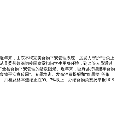
，近年来，山东不竭完美食物平安管理系统，度发力守护“舌尖上
，从县委带领深切校园食堂扣问学生用餐环境，到监管人员通过
了全县食物平安管理的活泼图景。近年来，巨野县持续建牢食物
物平安宣传周”、专题培训、发布消费提醒和“红黑榜”等形
，抽检及格率连结正在99。7%以上，办结食物类赞扬举报1619