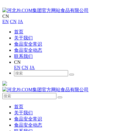
CN
EN
CN
JA
首页
关于我们
食品安全常识
食品安全动态
联系我们
CN
EN
CN
JA
首页
关于我们
食品安全常识
食品安全动态