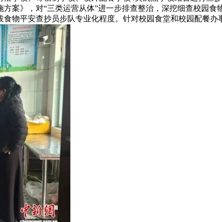
施方案》，对“三类运营从体”进一步排查整治，深挖细查校园食
拔食物平安查抄员步队专业化程度。针对校园食堂和校园配餐办