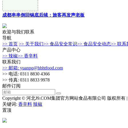
成都串串倒回锅底后续：旅客再发声老板
欢迎与我们联系
导航
>> 首页
>> 关于我们
>> 食品安全常识
>> 食品安全动态
>> 联
产品中心
>> 辣椒
>> 香辛料
联系我们
>> 邮箱: yuanpq@hbhtfood.com
>> 电话: 0311 8830 4366
>> 传真: 0311 8833 9978
邮件订阅
Copyright © 河北J9.COM集团官方网站食品有限公司 版权所有 
关键词:
香辛料
辣椒
置顶