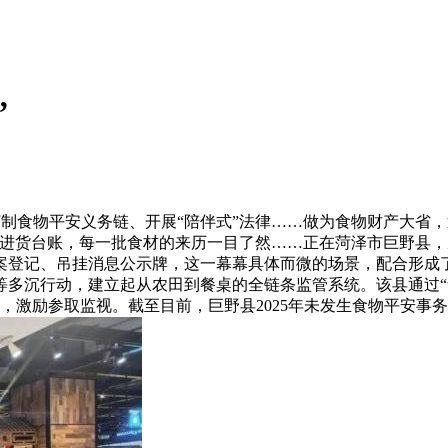
”
、打制食物平安义务链、开展“陪伴式”法律……做为食物财产大省
的进货台账，每一批食材的来历一目了然……正在菏泽市巨野县
案登记、吊挂消息公示牌，这一幕幕具体而微的场景，配合形成
多沉行动，建立起从农田到餐桌的全链条监管系统。该县通过“食
，激励参取监视。截至目前，巨野县2025年未发生食物平安事务