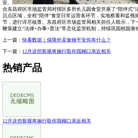
安。
合东昌府区市场监管局对辖区多所长儿园食堂开展了“陪伴式”
沉点区域，全程“陪伴”食堂日常运营各环节，实地察看和监视
节，进行详尽核查。东昌府区市场监管局相关担任人暗示，下
鞭策建立“法律+办事+普法”常态化监管机制，持续巩固校园食物
上一篇：
快看数据｜保障外卖食物平安你有什么？
下一篇：
12月这些新规将施行取你我糊口亲近相关
热销产品
12月这些新规将施行取你我糊口亲近相关