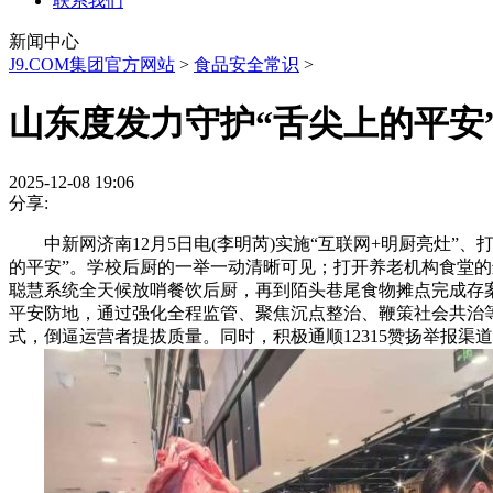
联系我们
新闻中心
J9.COM集团官方网站
>
食品安全常识
>
山东度发力守护“舌尖上的平安
2025-12-08 19:06
分享:
中新网济南12月5日电(李明芮)实施“互联网+明厨亮灶”
的平安”。学校后厨的一举一动清晰可见；打开养老机构食堂
聪慧系统全天候放哨餐饮后厨，再到陌头巷尾食物摊点完成存
平安防地，通过强化全程监管、聚焦沉点整治、鞭策社会共治等
式，倒逼运营者提拔质量。同时，积极通顺12315赞扬举报渠道