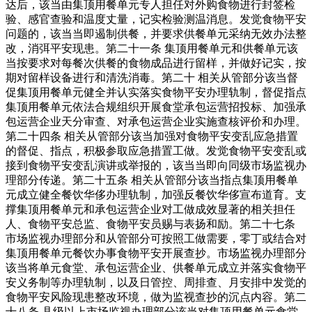
达后，该当由集顶用餐单元专人担任对外购食物进行封签检
验、感官查验和温度丈量，记实检验测温消息。发觉食物平安
问题的，该当当即遏制供餐，并要求供餐单元采纳无效办法整
改，消弭平安现患。第二十一条 集顶用餐单元和供餐单元该
当按要求对每餐次供餐的食物成品进行留样，并做好记实，按
期对留样设备进行和清洗消毒。第二十 相关从管部分该当督
促集顶用餐单元健全并认实落实食物平安办理轨制，督促指点
集顶用餐单元依法合规组织开展食堂承包运营招投标、加强承
包运营企业天分审查、对承包运营企业实施查核评价和办理。
第二十四条 相关从管部分该当加强对食物平安变乱应急措置
的督促、指点，积极参取应急措置工做。发觉食物平安变乱或
接到食物平安变乱演讲或举报的，该当当即向同级市场监视办
理部分传递。第二十五条 相关从管部分该当指点集顶用餐单
元成立健全餐饮华侈办理轨制，加强反餐饮华侈宣布道育。支
撑集顶用餐单元和承包运营企业对工做成效显著的相关担任
人、食物平安总监、食物平安员赐与表扬和励。第二十七条
市场监视办理部分和从管部分可按照工做需要，零丁或结合对
集顶用餐单元餐饮办事食物平安开展查抄。市场监视办理部分
该当将单元食堂、承包运营企业、供餐单元成立并落实食物平
安义务制等办理轨制，以及日管控、周排查、月安排中发觉的
食物平安风险现患整改环境，做为监视查抄的沉点内容。第二
十八条 县级以上市场监视办理部分该当对集顶用餐单元食堂