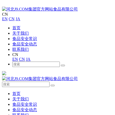
CN
EN
CN
JA
首页
关于我们
食品安全常识
食品安全动态
联系我们
CN
EN
CN
JA
首页
关于我们
食品安全常识
食品安全动态