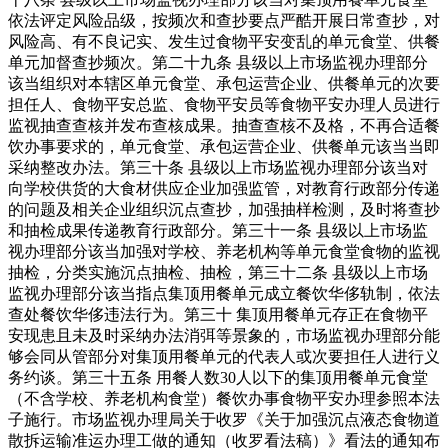
依法评定风险品级，按频次和查抄要点严酷开展日常查抄，对
风险高、有不良记实、发生过食物平安变乱的单元食堂、供餐
单元加督查抄频次。第二十九条 县级以上市场监视办理部分
该当组织对本辖区单元食堂、承包运营企业、供餐单元的次要
担任人、食物平安总监、食物平安员等食物平安办理人员进行
监视抽查查核并发布查核成果。抽查查核不及格，不再合适餐
饮办事要求的，单元食堂、承包运营企业、供餐单元该当当即
采纳整改办法。第三十条 县级以上市场监视办理部分该当对
向学校供货的大食材供应企业加强监管，对教育行政部分传递
的问题及相关企业组织沉点查抄，加强抽样检测，及时将查抄
和抽检成果传递教育行政部分。第三十一条 县级以上市场监
视办理部分该当加强对学校、养老机构等单元食堂食物的监视
抽检，分类实施沉点抽检、抽检，第三十二条 县级以上市场
监视办理部分该当指点集顶用餐单元成立餐饮华侈轨制，依法
查处餐饮华侈违法行为。第三十 集顶用餐单元存正在食物平
安现患且未及时采纳办法消弭等景象的，市场监视办理部分能
够会同从管部分对集顶用餐单元的代表人或次要担任人进行义
务约谈。第三十五条 用餐人数30人以下的集顶用餐单元食堂
（不含学校、养老机构食堂）餐饮办事食物平安办理参照本法
子施行。市场监视办理局关于收罗《关于加强沉点液态食物道
散拆运输准运办理工做的通知（收罗看法稿）》看法的通知布