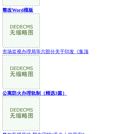
整改Word模板
市场监视办理局等六部分关于印发《集顶
公寓防火办理轨制（精选3篇）