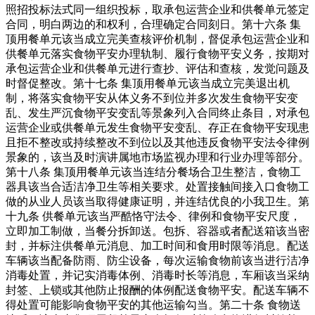
照招投标法式同一组织投标，取承包运营企业和供餐单元签定
合同，明白两边的和权利，合理确定合同刻日。第十六条 集
顶用餐单元该当成立完美查核评价机制，督促承包运营企业和
供餐单元落实食物平安办理轨制、履行食物平安义务，按期对
承包运营企业和供餐单元进行查抄、评估和查核，发觉问题及
时督促整改。第十七条 集顶用餐单元该当成立完美退出机
制，将落实食物平安从体义务不到位并多次发生食物平安变
乱、发生严沉食物平安变乱等景象列入合同终止条目，对承包
运营企业或供餐单元发生食物平安变乱、存正在食物平安现患
且拒不整改或持续整改不到位以及其他违反食物平安法令律例
景象的，该当及时演讲属地市场监视办理和行业办理等部分。
第十八条 集顶用餐单元该当连结分餐场合卫生整洁，食物工
器具该当合适洁净卫生等相关要求。处置接触间接入口食物工
做的从业人员该当取得健康证明，并连结优良的小我卫生。第
十九条 供餐单元该当严酷恪守法令、律例和食物平安尺度，
立即加工制做，当餐分拆卸送。包拆、容器或者配送箱该当密
封，并标注供餐单元消息、加工时间和食用时限等消息。配送
车辆该当配备防雨、防尘设备，每次运输食物前该当进行洁净
消毒处置，并记实消毒体例、消毒时长等消息，车厢该当采纳
封签、上锁或其他防止报酬的体例配送食物平安。配送车辆不
得处置可能影响食物平安的其他运输勾当。第二十条 食物送