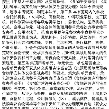
按照《中华人平易近国》及实施条例、《食物平安条例》《集
顶用餐单元落实食物平安从体义务监视办理》等法令律例规
章，连系本省现实，制定本法子。第二条 本省范畴内的学校
（含托长机构、中小学校、高档院校、中等职业学校、技工院
校、特殊教育学校等各级各类学校）、养老机构、医疗机构、
机关、企事业单元、社会合体等集顶用餐单元餐饮办事食物平
安办理，合用本法子。第 集顶用餐单元餐饮办事食物平安办
理工做遵照防止为从、属地担任、部分协做、风险管控、全程
监管和社会共治的准绳。学校、养老机构、医疗机构、机关、
企事业单元、社会合体等集顶用餐单元的从管部分该当对从管
范畴的食物平安工做承担办理义务，加强对集顶用餐单元的食
物平安教育和日常办理，降低食物平安风险，及时消弭食物平
安现患。第五条 集顶用餐单元、单元食堂、承包运营企业、
供餐单元食物平安从体义务落实该当合适《集顶用餐单元落实
食物平安从体义务监视办理》等要求。第六条 单元食堂、承
包运营企业及供餐单元许可办理该当合适《食物运营许可和存
案办理法子》《食物运营许可审查公例》《食物运营许可审查
细则》等要求。第七条 单元食堂轨制办理、流程结构、无害
生物防制、从业人员办理、食物及食物添加剂办理、工器具办
理、食物加工过程、公用操做间（区）、成品储存、餐器具清
洗消毒及食物留样等食物平安加工操做办理该当合适《餐饮办
事通用卫生规范（GB31654-2021）》等要求。单元食堂该当