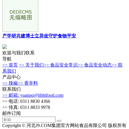
产学研共建博士立异坐守护食物平安
欢迎与我们联系
导航
>> 首页
>> 关于我们
>> 食品安全常识
>> 食品安全动态
>> 联
系我们
产品中心
>> 辣椒
>> 香辛料
联系我们
>> 邮箱: yuanpq@hbhtfood.com
>> 电话: 0311 8830 4366
>> 传真: 0311 8833 9978
邮件订阅
Copyright © 河北J9.COM集团官方网站食品有限公司 版权所有