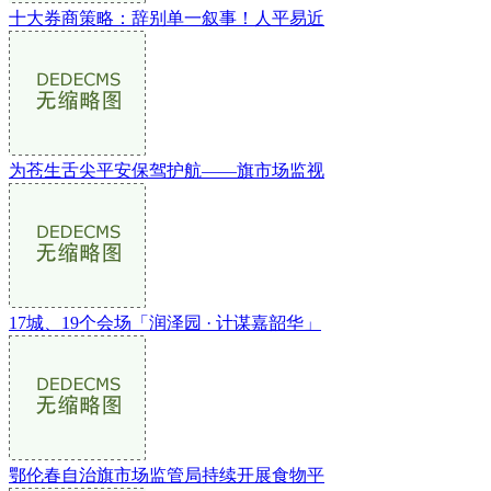
十大券商策略：辞别单一叙事！人平易近
为苍生舌尖平安保驾护航——旗市场监视
17城、19个会场「润泽园 · 计谋嘉韶华」
鄂伦春自治旗市场监管局持续开展食物平