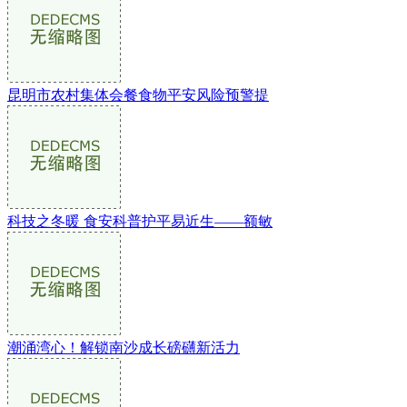
昆明市农村集体会餐食物平安风险预警提
科技之冬暖 食安科普护平易近生——额敏
潮涌湾心！解锁南沙成长磅礴新活力