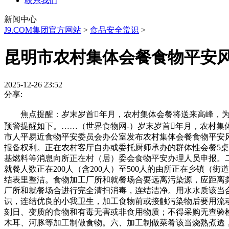
联系我们
新闻中心
J9.COM集团官方网站
>
食品安全常识
>
昆明市农村集体会餐食物平安
2025-12-26 23:52
分享:
焦点提醒：岁末岁首年月，农村集体会餐将送来高峰，为
预警提醒如下。……（世界食物网-）岁末岁首年月，农村
市人平易近食物平安委员会办公室发布农村集体会餐食物平安
报备权利。正在农村客厅自办或委托厨师承办的群体性会餐5桌
基燃料等消息向所正在村（居）委会食物平安办理人员申报。二
就餐人数正在200人（含200人）至500人的由所正在乡镇（
结表里整洁。食物加工厂所和就餐场合要远离污染源，应距离
厂所和就餐场合进行完全清扫消毒，连结洁净。用水水质该当
识，连结优良的小我卫生，加工食物前或接触污染物后要用流
刻日、变质的食物和有毒无害或非食用物质；不得采购无查验
木耳、河豚等加工制做食物。六、加工制做菜肴该当烧熟煮透，