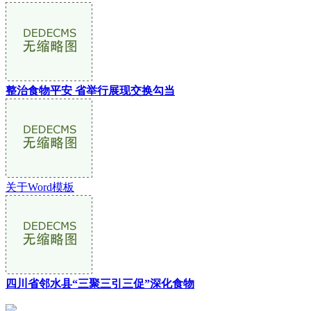
整治食物平安 省举行展现交换勾当
关于Word模板
四川省邻水县“三聚三引三促”深化食物