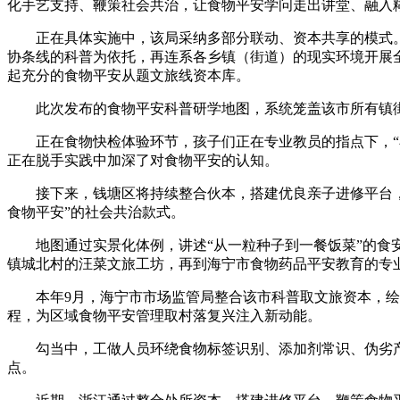
化手艺支持、鞭策社会共治，让食物平安学问走出讲堂、融入
正在具体实施中，该局采纳多部分联动、资本共享的模式。“
协条线的科普为依托，再连系各乡镇（街道）的现实环境开展全
起充分的食物平安从题文旅线资本库。
此次发布的食物平安科普研学地图，系统笼盖该市所有镇街的
正在食物快检体验环节，孩子们正在专业教员的指点下，“小
正在脱手实践中加深了对食物平安的认知。
接下来，钱塘区将持续整合伙本，搭建优良亲子进修平台，鞭
食物平安”的社会共治款式。
地图通过实景化体例，讲述“从一粒种子到一餐饭菜”的食安
镇城北村的汪菜文旅工坊，再到海宁市食物药品平安教育的专
本年9月，海宁市市场监管局整合该市科普取文旅资本，绘制
程，为区域食物平安管理取村落复兴注入新动能。
勾当中，工做人员环绕食物标签识别、添加剂常识、伪劣产
点。