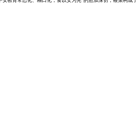
教育常态化、糊口化，食以安为先”的愈加深切，鞭策构成了“