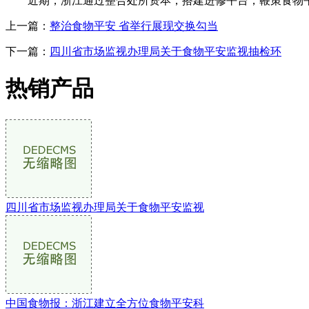
近期，浙江通过整合处所资本，搭建进修平台，鞭策食物平安
上一篇：
整治食物平安 省举行展现交换勾当
下一篇：
四川省市场监视办理局关于食物平安监视抽检环
热销产品
四川省市场监视办理局关于食物平安监视
中国食物报：浙江建立全方位食物平安科