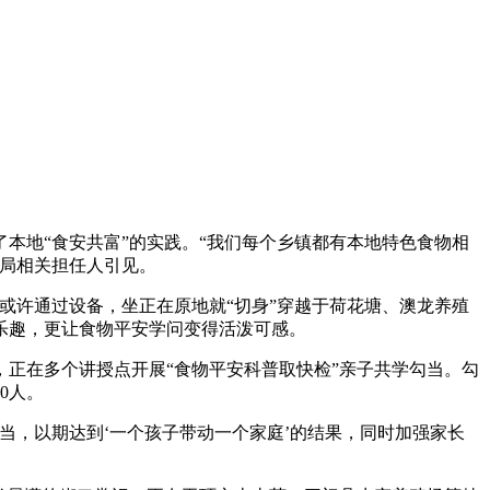
地“食安共富”的实践。“我们每个乡镇都有本地特色食物相
管局相关担任人引见。
许通过设备，坐正在原地就“切身”穿越于荷花塘、澳龙养殖
乐趣，更让食物平安学问变得活泼可感。
正在多个讲授点开展“食物平安科普取快检”亲子共学勾当。勾
0人。
，以期达到‘一个孩子带动一个家庭’的结果，同时加强家长