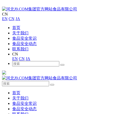
CN
EN
CN
JA
首页
关于我们
食品安全常识
食品安全动态
联系我们
CN
EN
CN
JA
首页
关于我们
食品安全常识
食品安全动态