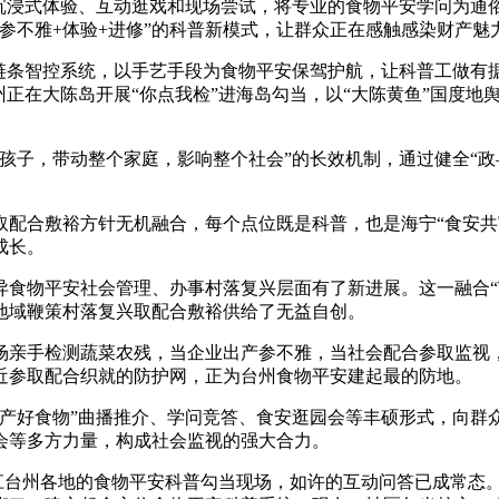
浸式体验、互动逛戏和现场尝试，将专业的食物平安学问为通
参不雅+体验+进修”的科普新模式，让群众正在感触感染财产魅
条智控系统，以手艺手段为食物平安保驾护航，让科普工做有
州正在大陈岛开展“你点我检”进海岛勾当，以“大陈黄鱼”国度
子，带动整个家庭，影响整个社会”的长效机制，通过健全“政
合敷裕方针无机融合，每个点位既是科普，也是海宁“食安共
成长。
物平安社会管理、办事村落复兴层面有了新进展。这一融合“寓
地域鞭策村落复兴取配合敷裕供给了无益自创。
亲手检测蔬菜农残，当企业出产参不雅，当社会配合参取监视，
近参取配合织就的防护网，正为台州食物平安建起最的防地。
好食物”曲播推介、学问竞答、食安逛园会等丰硕形式，向群众
会等多方力量，构成社会监视的强大合力。
江台州各地的食物平安科普勾当现场，如许的互动问答已成常态